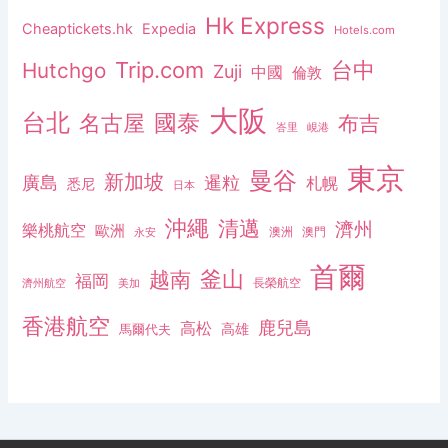
Hk Express
Cheaptickets.hk
Expedia
Hotels.com
Trip.com
台中
Hutchgo
Zuji
中國
倫敦
大阪
台北
名古屋
國泰
布吉
峇里
峴港
東京
曼谷
新加坡
廣島
暹粒
札幌
悉尼
日本
沖繩
清邁
濟州
樂桃航空
歐洲
澳洲
澳門
永安
首爾
釜山
越南
福岡
長榮航空
濟州航空
美加
香港航空
鹿兒島
高松
高雄
馬爾代夫