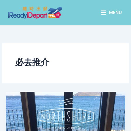
Skip
to
MENU
content
必去推介