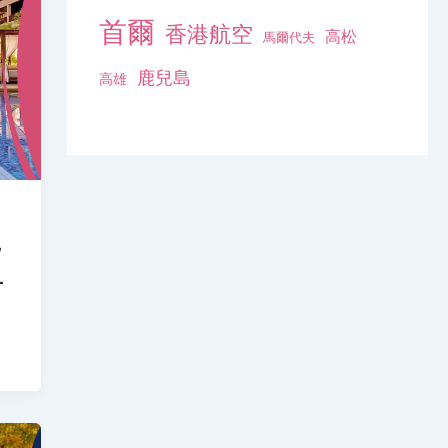
首爾
香港航空
高松
馬爾代夫
鹿兒島
高雄
/
–