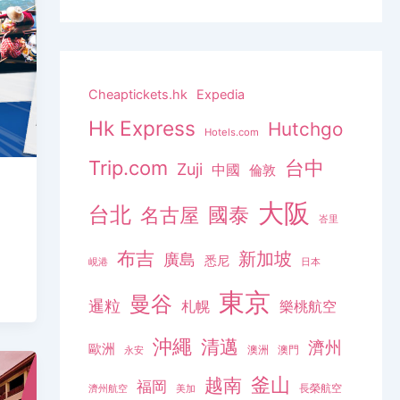
Cheaptickets.hk
Expedia
Hk Express
Hutchgo
Hotels.com
Trip.com
台中
Zuji
中國
倫敦
大阪
台北
名古屋
國泰
峇里
布吉
新加坡
廣島
悉尼
峴港
日本
東京
曼谷
暹粒
札幌
樂桃航空
沖繩
清邁
濟州
歐洲
澳洲
澳門
永安
釜山
越南
福岡
長榮航空
濟州航空
美加