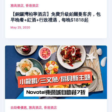
,
雅高酒店
香港酒店
【銅鑼灣柏寧酒店】免費升級鉑爾曼客房，包
早晚餐+紅酒+行政禮遇，每晚$1818起
May 25, 2020
,
,
自助餐優惠
雅高酒店
香港酒店