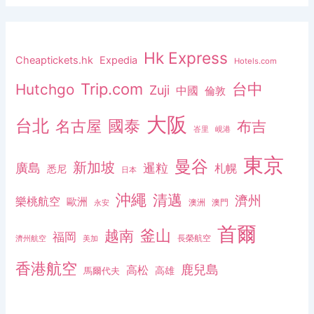
Hk Express
Cheaptickets.hk
Expedia
Hotels.com
Trip.com
台中
Hutchgo
Zuji
中國
倫敦
大阪
台北
名古屋
國泰
布吉
峇里
峴港
東京
曼谷
新加坡
廣島
暹粒
札幌
悉尼
日本
沖繩
清邁
濟州
樂桃航空
歐洲
澳洲
澳門
永安
首爾
釜山
越南
福岡
長榮航空
濟州航空
美加
香港航空
鹿兒島
高松
高雄
馬爾代夫