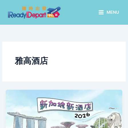
Skip
to
MENU
content
雅高酒店