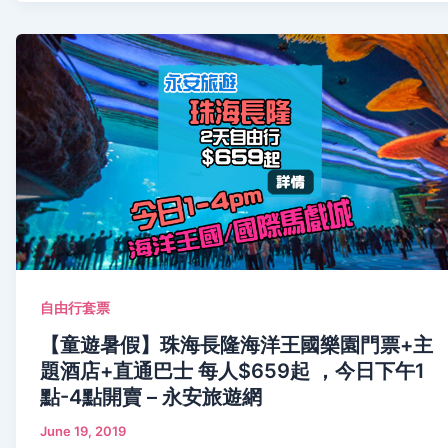
自由行套票
【童遊暑假】珠海長隆海洋王國樂園門票+主
題酒店+直通巴士 每人$659起 ，今日下午1
點-4點開賣 – 永安旅遊網
June 19, 2019