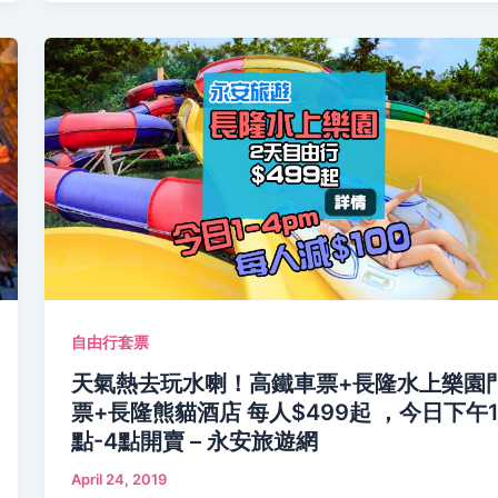
自由行套票
天氣熱去玩水喇！高鐵車票+長隆水上樂園
票+長隆熊貓酒店 每人$499起 ，今日下午
點-4點開賣 – 永安旅遊網
April 24, 2019