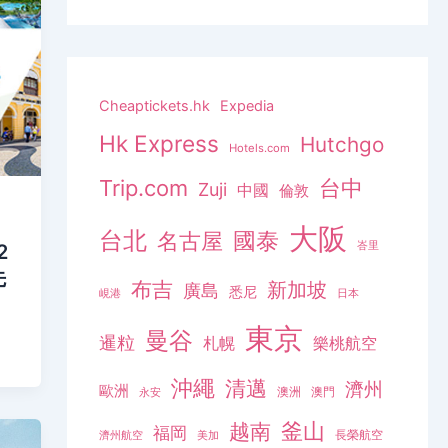
Cheaptickets.hk
Expedia
Hk Express
Hutchgo
Hotels.com
Trip.com
台中
Zuji
中國
倫敦
大阪
台北
名古屋
國泰
峇里
2
先
布吉
新加坡
廣島
悉尼
峴港
日本
東京
曼谷
暹粒
札幌
樂桃航空
沖繩
清邁
濟州
歐洲
澳洲
澳門
永安
釜山
越南
福岡
長榮航空
濟州航空
美加