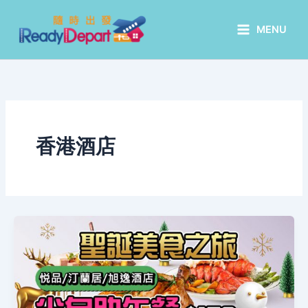
Skip
to
MENU
content
香港酒店