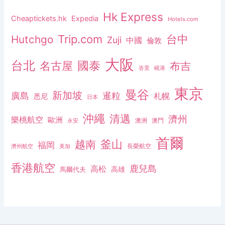
Hk Express
Cheaptickets.hk
Expedia
Hotels.com
Trip.com
台中
Hutchgo
Zuji
中國
倫敦
大阪
台北
名古屋
國泰
布吉
峇里
峴港
東京
曼谷
新加坡
廣島
暹粒
札幌
悉尼
日本
沖繩
清邁
濟州
樂桃航空
歐洲
澳洲
澳門
永安
首爾
釜山
越南
福岡
長榮航空
濟州航空
美加
香港航空
鹿兒島
高松
高雄
馬爾代夫