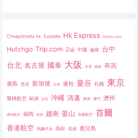
Hk Express
Cheaptickets.hk
Expedia
Hotels.com
Trip.com
台中
Hutchgo
Zuji
中國
倫敦
大阪
台北
名古屋
國泰
布吉
峇里
峴港
東京
曼谷
新加坡
廣島
暹粒
札幌
悉尼
日本
沖繩
清邁
濟州
樂桃航空
歐洲
澳洲
澳門
永安
首爾
釜山
越南
福岡
長榮航空
濟州航空
美加
香港航空
鹿兒島
高松
高雄
馬爾代夫