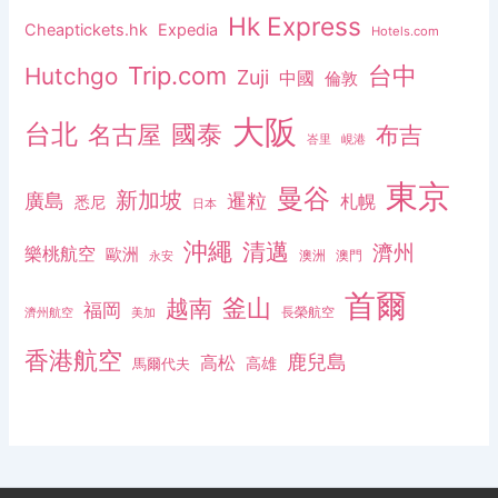
Hk Express
Cheaptickets.hk
Expedia
Hotels.com
Trip.com
台中
Hutchgo
Zuji
中國
倫敦
大阪
台北
名古屋
國泰
布吉
峇里
峴港
東京
曼谷
新加坡
廣島
暹粒
札幌
悉尼
日本
沖繩
清邁
濟州
樂桃航空
歐洲
澳洲
澳門
永安
首爾
釜山
越南
福岡
長榮航空
濟州航空
美加
香港航空
鹿兒島
高松
高雄
馬爾代夫