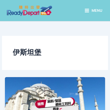
Skip
to
MENU
content
伊斯坦堡