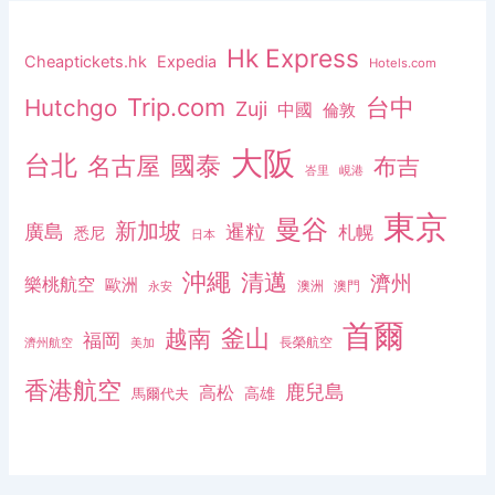
Hk Express
Cheaptickets.hk
Expedia
Hotels.com
Trip.com
台中
Hutchgo
Zuji
中國
倫敦
大阪
台北
名古屋
國泰
布吉
峇里
峴港
東京
曼谷
新加坡
廣島
暹粒
札幌
悉尼
日本
沖繩
清邁
濟州
樂桃航空
歐洲
澳洲
澳門
永安
首爾
釜山
越南
福岡
長榮航空
濟州航空
美加
香港航空
鹿兒島
高松
高雄
馬爾代夫