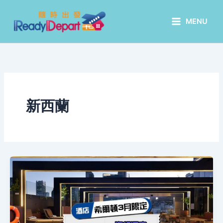
Skip
to
MENU
content
新西蘭