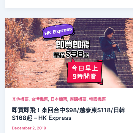
,
,
,
,
其他機票
台灣機票
日本機票
泰國機票
韓國機票
即買即飛！來回台中$98/越泰柬$118/日韓
$168起 – HK Express
December 2, 2019