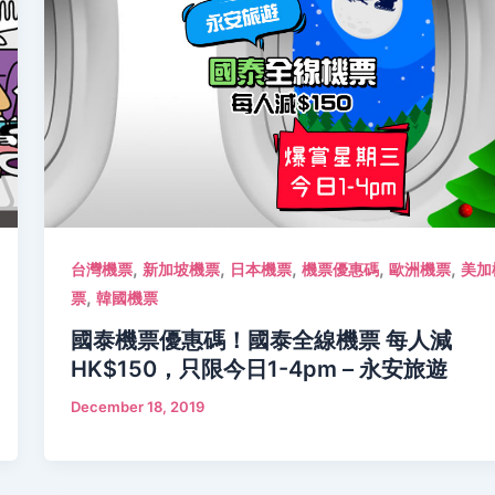
,
,
,
,
,
台灣機票
新加坡機票
日本機票
機票優惠碼
歐洲機票
美加
,
票
韓國機票
國泰機票優惠碼！國泰全線機票 每人減
HK$150，只限今日1-4pm – 永安旅遊
December 18, 2019