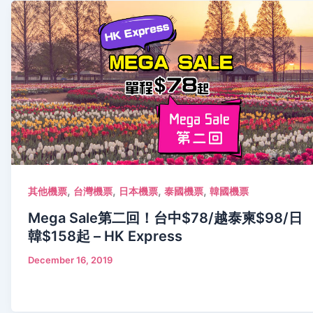
,
,
,
,
其他機票
台灣機票
日本機票
泰國機票
韓國機票
Mega Sale第二回！台中$78/越泰柬$98/日
韓$158起 – HK Express
December 16, 2019