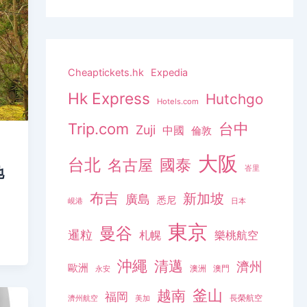
Cheaptickets.hk
Expedia
Hk Express
Hutchgo
Hotels.com
Trip.com
台中
Zuji
中國
倫敦
大阪
台北
名古屋
國泰
峇里
地
布吉
新加坡
廣島
悉尼
峴港
日本
東京
曼谷
暹粒
札幌
樂桃航空
沖繩
清邁
濟州
歐洲
澳洲
澳門
永安
釜山
越南
福岡
長榮航空
濟州航空
美加