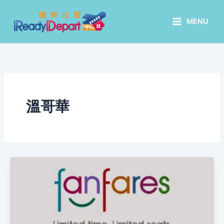
Skip
to
MENU
content
溫哥華