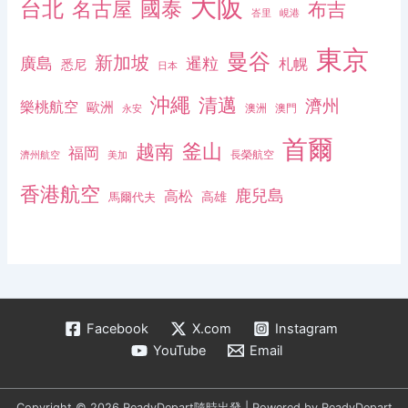
大阪
台北
名古屋
國泰
布吉
峇里
峴港
東京
曼谷
新加坡
廣島
暹粒
札幌
悉尼
日本
沖繩
清邁
濟州
樂桃航空
歐洲
澳洲
澳門
永安
首爾
釜山
越南
福岡
長榮航空
濟州航空
美加
香港航空
鹿兒島
高松
高雄
馬爾代夫
Facebook
X.com
Instagram
YouTube
Email
Copyright © 2026 ReadyDepart隨時出發 | Powered by ReadyDepart