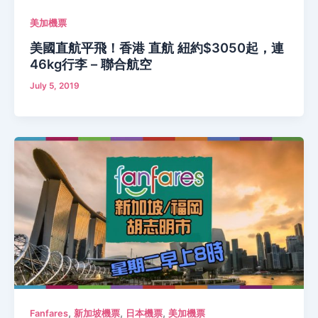
美加機票
美國直航平飛！香港 直航 紐約$3050起，連
46kg行李 – 聯合航空
July 5, 2019
,
,
,
Fanfares
新加坡機票
日本機票
美加機票