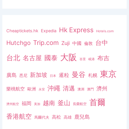
Hk Express
Cheaptickets.hk
Expedia
Hotels.com
Trip.com
台中
Hutchgo
Zuji
中國
倫敦
大阪
台北
名古屋
國泰
布吉
峇里
峴港
東京
曼谷
新加坡
廣島
暹粒
札幌
悉尼
日本
沖繩
清邁
濟州
樂桃航空
歐洲
澳洲
澳門
永安
首爾
釜山
越南
福岡
長榮航空
濟州航空
美加
香港航空
鹿兒島
高松
高雄
馬爾代夫