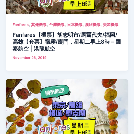
,
,
,
,
,
Fanfares
其他機票
台灣機票
日本機票
澳紐機票
美加機票
Fanfares【機票】胡志明市/馬爾代夫/福岡/
高雄【套票】宿霧/廈門，星期二早上8時 – 國
泰航空 | 港龍航空
November 26, 2019