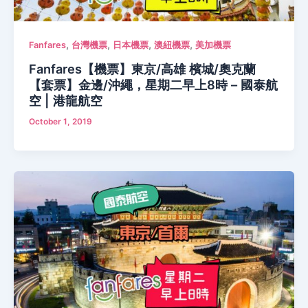
,
,
,
,
Fanfares
台灣機票
日本機票
澳紐機票
美加機票
Fanfares【機票】東京/高雄 檳城/奧克蘭
【套票】金邊/沖繩，星期二早上8時 – 國泰航
空 | 港龍航空
October 1, 2019