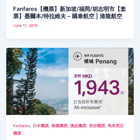
Fanfares【機票】新加坡/福岡/胡志明市【套
票】墨爾本/特拉維夫 – 國泰航空 | 港龍航空
June 11, 2019
,
,
,
,
,
Fanfares
日本機票
泰國機票
澳紐機票
美加機票
馬來西亞
機票