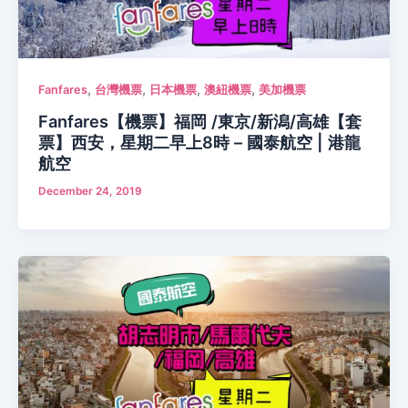
,
,
,
,
Fanfares
台灣機票
日本機票
澳紐機票
美加機票
Fanfares【機票】福岡 /東京/新潟/高雄【套
票】西安，星期二早上8時 – 國泰航空 | 港龍
航空
December 24, 2019