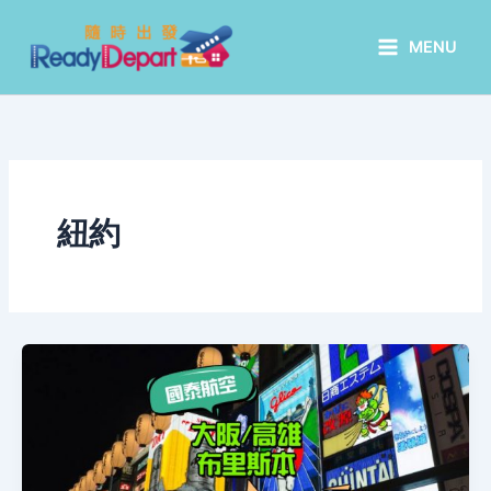
Skip
to
MENU
content
紐約