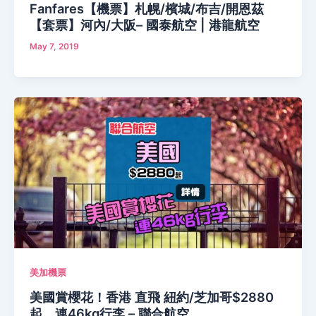
Fanfares【機票】札幌/檳城/布吉/開恩茲
【套票】河內/大阪– 國泰航空 | 港龍航空
May 7, 2019
美加機票
美國賞櫻花！香港 直飛 紐約/芝加哥$2880
起，連46kg行李 – 聯合航空