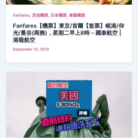
,
,
,
Fanfares
其他機票
日本機票
泰國機票
Fanfares【機票】東京/首爾【套票】峴港/仰
光/曼谷(商務)，星期二早上8時 – 國泰航空 |
港龍航空
September 10, 2019