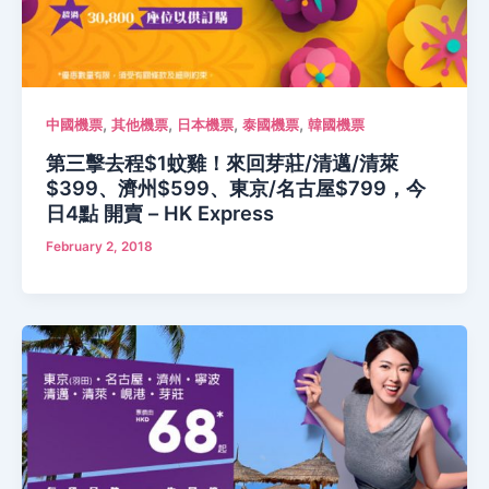
,
,
,
,
中國機票
其他機票
日本機票
泰國機票
韓國機票
第三擊去程$1蚊雞！來回芽莊/清邁/清萊
$399、濟州$599、東京/名古屋$799，今
日4點 開賣 – HK Express
February 2, 2018