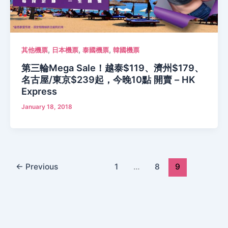
,
,
,
其他機票
日本機票
泰國機票
韓國機票
第三輪Mega Sale！越泰$119、濟州$179、
名古屋/東京$239起，今晚10點 開賣 – HK
Express
January 18, 2018
←
Previous
1
…
8
9