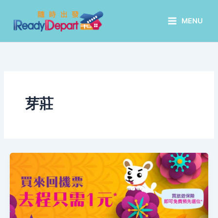
Skip
to
MENU
content
芽莊