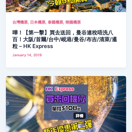
,
,
,
台灣機票
日本機票
泰國機票
韓國機票
嘩！【第一擊】買去送回，曼谷連稅唔洗八
百！大阪/首爾/台中/峴港/曼谷/布吉/清萊/暹
粒 – HK Express
January 14, 2019