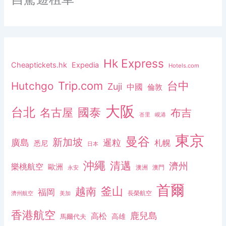
Hk Express
Cheaptickets.hk
Expedia
Hotels.com
Trip.com
台中
Hutchgo
Zuji
中國
倫敦
大阪
台北
名古屋
國泰
布吉
峇里
峴港
東京
曼谷
新加坡
廣島
暹粒
札幌
悉尼
日本
沖繩
清邁
濟州
樂桃航空
歐洲
澳洲
澳門
永安
首爾
釜山
越南
福岡
長榮航空
濟州航空
美加
香港航空
鹿兒島
高松
高雄
馬爾代夫