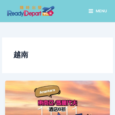
Skip
to
MENU
content
越南