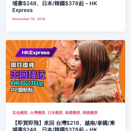
埔寨$248、日本/韓國$378起 – HK
Express
November 16, 2018
,
,
,
,
其他機票
台灣機票
日本機票
泰國機票
韓國機票
【即買即飛】來回 台灣$218、越南/泰國/柬
埔寨$248、日本/韓國$378起 – HK