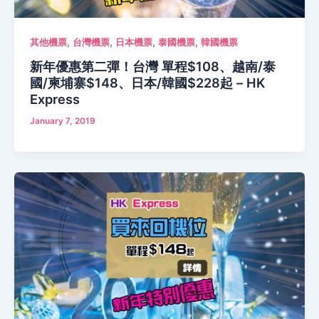
,
,
,
,
其他機票
台灣機票
日本機票
泰國機票
韓國機票
新年優惠第二彈！台灣 單程$108、越南/泰
國/柬埔寨$148、日本/韓國$228起 – HK
Express
January 7, 2019