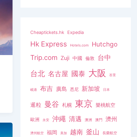
Cheaptickets.hk
Expedia
Hk Express
Hutchgo
Hotels.com
Trip.com
台中
Zuji
中國
倫敦
大阪
台北
名古屋
國泰
峇里
布吉
新加坡
廣島
悉尼
峴港
日本
東京
曼谷
暹粒
札幌
樂桃航空
沖繩
清邁
濟州
歐洲
澳洲
澳門
永安
釜山
越南
福岡
長榮航空
濟州航空
美加