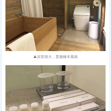
▲浴室很大，貫徹檜木風格