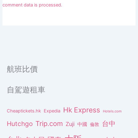
comment data is processed.
航班比價
自駕遊租車
Hk Express
Cheaptickets.hk
Expedia
Hotels.com
Trip.com
台中
Hutchgo
Zuji
中國
倫敦