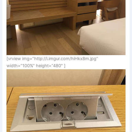
[vrview img=”http://i.imgur.com/hiHkx8m.jpg”
width=”100%” height=”480″ ]