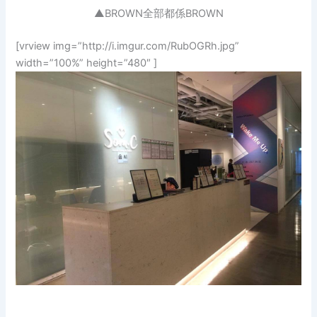
▲BROWN全部都係BROWN
[vrview img=”http://i.imgur.com/RubOGRh.jpg”
width=”100%” height=”480″ ]