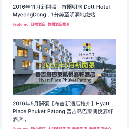
2016年11月新開張！首爾明洞 Dott Hotel
MyeongDong，1分鐘至明洞地鐵站。
Featured
,
日韓酒店
,
韓國酒店推介
2016年5月開張【布吉新酒店推介】Hyatt
Place Phuket Patong 普吉島巴東凱悅嘉軒
酒店 。
Featured
,
凱悅酒店
,
大型連鎖酒店
,
泰國酒店
,
泰國酒店推介