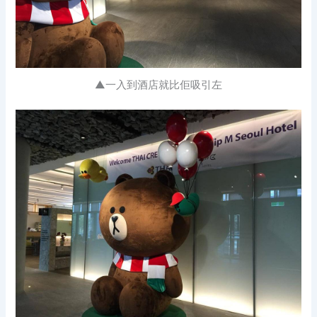
▲一入到酒店就比佢吸引左