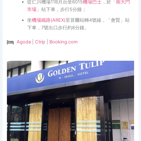
從仁川機場11B月台坐6015
機場巴士
，於「
南大門
市場
」站下車，步行5分鐘；
坐
機場鐵路(AREX)
至首爾站轉4號線，「會賢」站
下車，7號出口步行約8分鐘。
Agoda
|
Ctrip
|
Booking.com