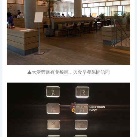
▲大堂旁邊有間餐廳，與食早餐果間唔同