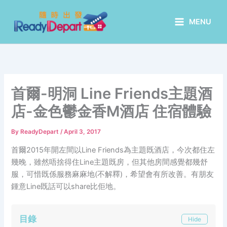
Skip
to
MENU
content
首爾-明洞 Line Friends主題酒
店-金色鬱金香M酒店 住宿體驗
By
ReadyDepart
/
April 3, 2017
首爾2015年開左間以Line Friends為主題既酒店，今次都住左
幾晚，雖然唔捨得住Line主題既房，但其他房間感覺都幾舒
服，可惜既係服務麻麻地(不解釋)，希望會有所改善。有朋友
鍾意Line既話可以share比佢地。
目錄
Hide