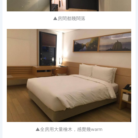
▲房間都幾闊落
▲全房用大量檜木，感覺幾warm