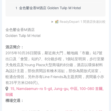
金色鬱金香M酒店 Golden Tulip M Hotel
1
ReadyDepart 1 間酒店快速比較
金色鬱金香M酒店
Golden Tulip M Hotel
酒店簡介：
2015年10月26日開張，鄰近南大門，離地鐵「市廳」站7號
出口及「會賢」站約7、8分鐘步程，1個站至明洞，步行至樂
天免稅店及Young Plaza大型商場約8分鐘，酒店以環保材料
為設計主題，部份房間設有檜木浴缸，部份為開放式浴室，
較適合情侶，另外亦有Line Friends為主題房間，房間最小亦
有25平方米(269尺)。
15, Namdaemun-ro 5-gil, Jung-gu, 中區, 100-080 首爾,
韓國
機場交通：