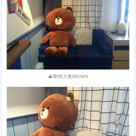
▲嘩!咁大隻BROWN