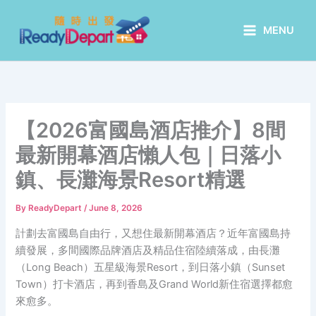
Skip
to
MENU
content
【2026富國島酒店推介】8間
最新開幕酒店懶人包｜日落小
鎮、長灘海景Resort精選
By
ReadyDepart
/
June 8, 2026
計劃去富國島自由行，又想住最新開幕酒店？近年富國島持
續發展，多間國際品牌酒店及精品住宿陸續落成，由長灘
（Long Beach）五星級海景Resort，到日落小鎮（Sunset
Town）打卡酒店，再到香島及Grand World新住宿選擇都愈
來愈多。