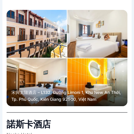
宋與太陽酒店 – L132, Đường Limoni 1, Khu New An Thới,
Tp. Phú Quốc, Kiên Giang 92500, Việt Nam
諾斯卡酒店