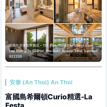
富國島長灘世界酒店 – 152 Tran Hung Dao Street, Cua
Lap Duong To Quarter, Phu Quoc Special Zone, Vietnam
922200
安泰 (An Thoi) An Thoi
富國島希爾頓Curio精選-La
Festa