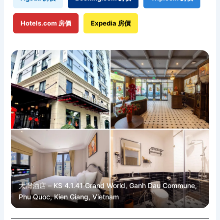
Hotels.com 房價
Expedia 房價
大灣酒店 – KS 4.1.41 Grand World, Ganh Dau Commune,
Phu Quoc, Kien Giang, Vietnam