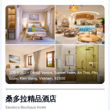
諾斯卡酒店 – 06-08 Venice, Sunset Town, An Thoi, Phu
Quoc, Kien Giang, Vietnam, 92500
桑多拉精品酒店
Sandora Boutique Hotel