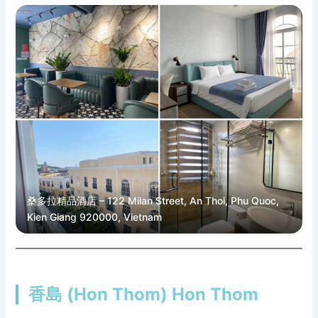
桑多拉精品酒店 – 122 Milan Street, An Thoi, Phu Quoc,
Kien Giang 920000, Vietnam
香島 (Hon Thom) Hon Thom