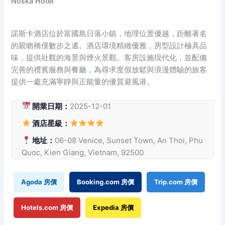
Noska Hotel
諾斯卡酒店位於富國島日落小鎮，地理位置優越，距離著名
的親吻橋僅數步之遙。酒店環境精緻優雅，房型設計極具品
味，提供壯觀的海景與煙火景觀。客房設施現代化，並配備
完善的禮賓服務與餐廳，為尋求度假放鬆與浪漫體驗的旅客
提供一處充滿寧靜與正能量的優質避風港。
開業日期：
2025-12-01
酒店星級：
地址：
06-08 Venice, Sunset Town, An Thoi, Phu
Quoc, Kien Giang, Vietnam, 92500
Agoda 房價
Booking.com 房價
Trip.com 房價
Hotels.com 房價
Expedia 房價