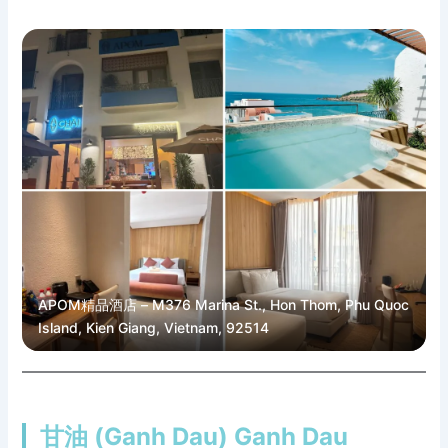
APOM精品酒店 – M376 Marina St., Hon Thom, Phu Quoc
Island, Kien Giang, Vietnam, 92514
甘油 (Ganh Dau) Ganh Dau