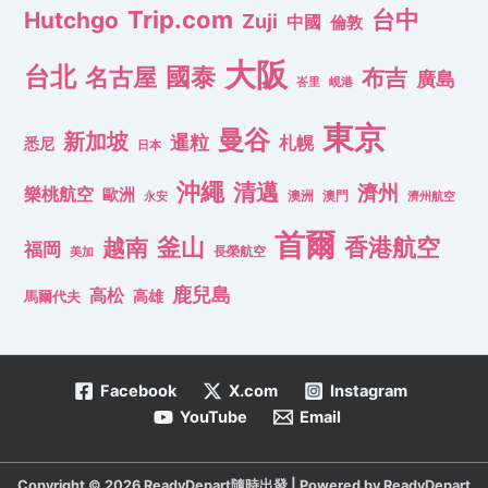
Trip.com
台中
Hutchgo
Zuji
中國
倫敦
大阪
台北
名古屋
國泰
布吉
廣島
峇里
峴港
東京
曼谷
新加坡
暹粒
札幌
悉尼
日本
沖繩
清邁
濟州
樂桃航空
歐洲
澳洲
澳門
濟州航空
永安
首爾
釜山
香港航空
越南
福岡
長榮航空
美加
鹿兒島
高松
高雄
馬爾代夫
Facebook
X.com
Instagram
YouTube
Email
Copyright © 2026 ReadyDepart隨時出發 | Powered by ReadyDepart