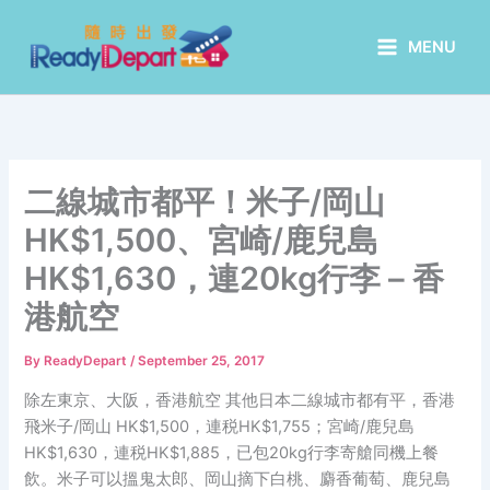
Skip
to
MENU
content
二線城市都平！米子/岡山
HK$1,500、宮崎/鹿兒島
HK$1,630，連20kg行李 – 香
港航空
By
ReadyDepart
/
September 25, 2017
除左東京、大阪，香港航空 其他日本二線城市都有平，香港
飛米子/岡山 HK$1,500，連税HK$1,755；宮崎/鹿兒島
HK$1,630，連税HK$1,885，已包20kg行李寄艙同機上餐
飲。米子可以搵鬼太郎、岡山摘下白桃、麝香葡萄、鹿兒島