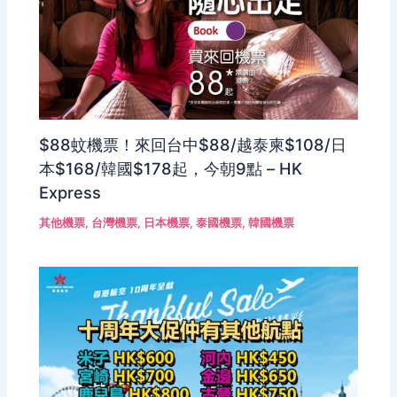
$88蚊機票！來回台中$88/越泰柬$108/日
本$168/韓國$178起，今朝9點 – HK
Express
其他機票
,
台灣機票
,
日本機票
,
泰國機票
,
韓國機票