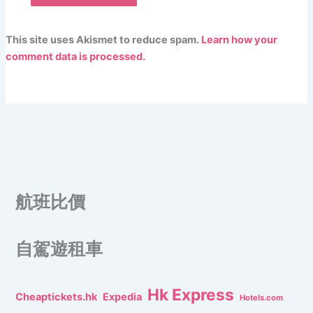
This site uses Akismet to reduce spam.
Learn how your
comment data is processed.
航班比價
自駕遊租車
Hk Express
Cheaptickets.hk
Expedia
Hotels.com