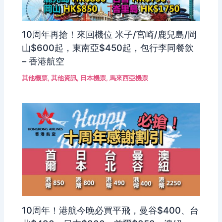
10周年再搶！來回機位 米子/宮崎/鹿兒島/岡
山$600起，東南亞$450起，包行李同餐飲
– 香港航空
其他機票
,
其他資訊
,
日本機票
,
馬來西亞機票
10周年！港航今晚必買平飛，曼谷$400、台