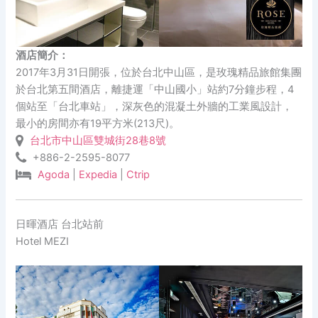
酒店簡介：
2017年3月31日開張，位於台北中山區，是玫瑰精品旅館集團
於台北第五間酒店，離捷運「中山國小」站約7分鐘步程，4
個站至「台北車站」，深灰色的混凝土外牆的工業風設計，
最小的房間亦有19平方米(213尺)。
台北市中山區雙城街28巷8號
+886-2-2595-8077
Agoda
|
Expedia
|
Ctrip
日暉酒店 台北站前
Hotel MEZI