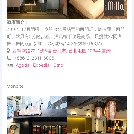
酒店簡介：
2016年12月開張，位於台北最熱鬧的西門町，離捷運「西門
町」站只有3分鐘步程，酒店樓下便是商場。只提供27間客
房，房間設計新穎，最小亦有14.2平方米(153尺)。
西寧南路72-1號5樓 台北市, 台北地區 10844 臺灣
+886-2-2311-6006
Agoda
|
Expedia
|
Ctrip
Mono’tel