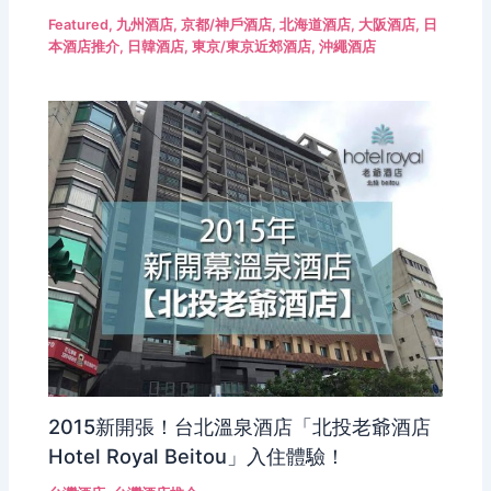
Featured
,
九州酒店
,
京都/神戶酒店
,
北海道酒店
,
大阪酒店
,
日
本酒店推介
,
日韓酒店
,
東京/東京近郊酒店
,
沖繩酒店
2015新開張！台北溫泉酒店「北投老爺酒店
Hotel Royal Beitou」入住體驗！