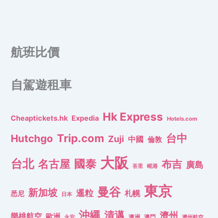
航班比價
自駕遊租車
Hk Express
Cheaptickets.hk
Expedia
Hotels.com
Trip.com
台中
Hutchgo
Zuji
中國
倫敦
大阪
台北
名古屋
國泰
布吉
廣島
峇里
峴港
東京
曼谷
新加坡
暹粒
札幌
悉尼
日本
沖繩
清邁
濟州
樂桃航空
歐洲
澳洲
澳門
濟州航空
永安