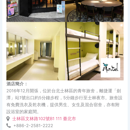
酒店簡介：
2016年12月開張，位於台北士林區的青年旅舍，離捷運「劍
潭」站1號出口約5分鐘步程，5分鐘步行至士林夜市。旅舍設
有免費洗衣及乾衣機，提供男生、女生及混合宿舍，亦有附
設浴室的家庭間。
士林區文林路102號B1 111 臺北市
+886-2-2581-2222