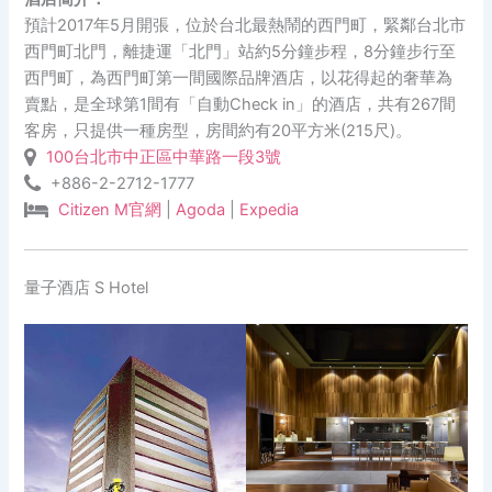
預計2017年5月開張，位於台北最熱鬧的西門町，緊鄰台北市
西門町北門，離捷運「北門」站約5分鐘步程，8分鐘步行至
西門町，為西門町第一間國際品牌酒店，以花得起的奢華為
賣點，是全球第1間有「自動Check in」的酒店，共有267間
客房，只提供一種房型，房間約有20平方米(215尺)。
100台北市中正區中華路一段3號
+886-2-2712-1777
Citizen M官網
|
Agoda
|
Expedia
量子酒店 S Hotel