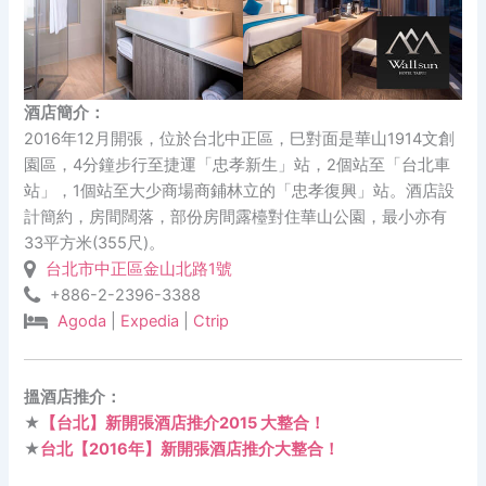
酒店簡介：
2016年12月開張，位於台北中正區，巳對面是華山1914文創
園區，4分鐘步行至捷運「忠孝新生」站，2個站至「台北車
站」，1個站至大少商場商鋪林立的「忠孝復興」站。酒店設
計簡約，房間闊落，部份房間露檯對住華山公園，最小亦有
33平方米(355尺)。
台北市中正區金山北路1號
+886-2-2396-3388
Agoda
|
Expedia
|
Ctrip
搵酒店推介：
★
【台北】新開張酒店推介2015 大整合！
★
台北【2016年】新開張酒店推介大整合！