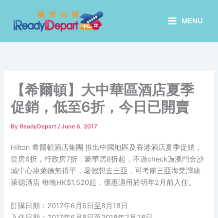
Skip
to
MENU
content
【希爾頓】大中華區酒店夏季
促銷，低至6折，今日已開賣
By
ReadyDepart
/
June 6, 2017
Hilton 希爾頓酒店集團 推出中國地區及香港酒店夏季促銷，
套房6折，行政房7折，豪華房8折起，不過check過澳門金沙
城中心康萊德無得平，暑假想去三亞，可考慮三亞海棠灣康
萊德酒店 每晚HK$1,520起，優惠適用於明年2月前入住。
訂購日期：2017年6月6日至8月18日
入住日期：2017年6月8日至2018年2月28日