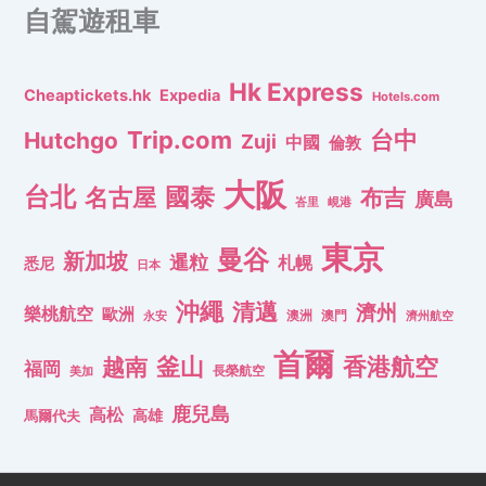
自駕遊租車
Hk Express
Cheaptickets.hk
Expedia
Hotels.com
Trip.com
台中
Hutchgo
Zuji
中國
倫敦
大阪
台北
名古屋
國泰
布吉
廣島
峇里
峴港
東京
曼谷
新加坡
暹粒
札幌
悉尼
日本
沖繩
清邁
濟州
樂桃航空
歐洲
澳洲
澳門
濟州航空
永安
首爾
釜山
香港航空
越南
福岡
長榮航空
美加
鹿兒島
高松
高雄
馬爾代夫