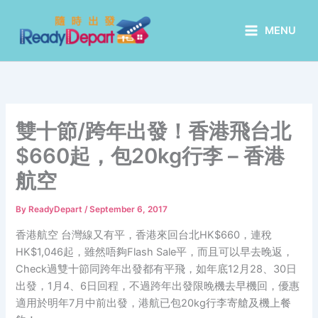
Skip
to
MENU
content
雙十節/跨年出發！香港飛台北
$660起，包20kg行李 – 香港
航空
By
ReadyDepart
/
September 6, 2017
香港航空 台灣線又有平，香港來回台北HK$660，連稅
HK$1,046起，雖然唔夠Flash Sale平，而且可以早去晚返，
Check過雙十節同跨年出發都有平飛，如年底12月28、30日
出發，1月4、6日回程，不過跨年出發限晚機去早機回，優惠
適用於明年7月中前出發，港航已包20kg行李寄艙及機上餐