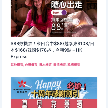
$88蚊機票！來回台中$88/越泰柬$108/日
本$168/韓國$178起，今朝9點 – HK
Express
其他機票
,
台灣機票
,
日本機票
,
泰國機票
,
韓國機票