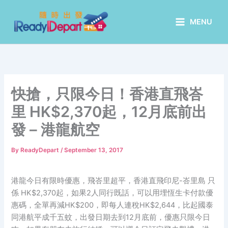
Skip
to
MENU
content
快搶，只限今日！香港直飛峇
里 HK$2,370起，12月底前出
發 – 港龍航空
By
ReadyDepart
/
September 13, 2017
港龍今日有限時優惠，飛峇里超平，香港直飛印尼-峇里島 只
係 HK$2,370起，如果2人同行既話，可以用埋恆生卡付款優
惠碼，全單再減HK$200，即每人連稅HK$2,644，比起國泰
同港航平成千五蚊，出發日期去到12月底前，優惠只限今日