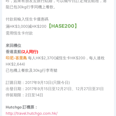
咋，如果有朋友去旅行結婚，可以襯今日訂定飛去觀禮，港
龍已包30kg行李同機上餐飲。
付款前輸入恆生卡優惠碼
【HASE200】
滿HK$3,000減HK$200
需用恆生卡付款
來回機位
香港
直航
(2人同行
)
印尼-峇里島
每人HK$2,370(減恆生卡HK$200，每人連稅
HK$2,644)
已包機上餐飲及30kg行李寄艙
訂購日期：2017年9月13日(只限今日)
出發日期：2017年9月15日至12月21日、12月27日至31日
停留期限：2日至14日
Hutchgo 訂機票：
http://travel.hutchgo.com.hk/