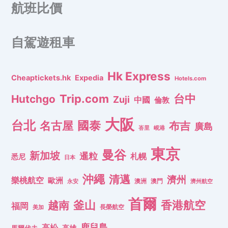
航班比價
自駕遊租車
Hk Express
Cheaptickets.hk
Expedia
Hotels.com
Trip.com
台中
Hutchgo
Zuji
中國
倫敦
大阪
台北
名古屋
國泰
布吉
廣島
峇里
峴港
東京
曼谷
新加坡
暹粒
札幌
悉尼
日本
沖繩
清邁
濟州
樂桃航空
歐洲
澳洲
澳門
濟州航空
永安
首爾
釜山
香港航空
越南
福岡
長榮航空
美加
鹿兒島
高松
高雄