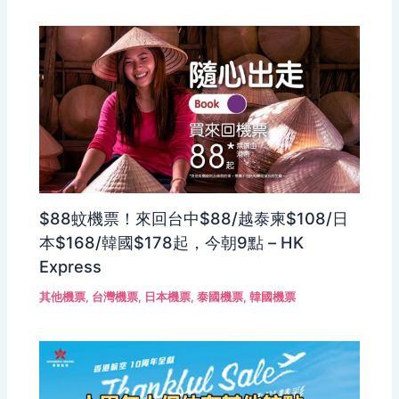
$88蚊機票！來回台中$88/越泰柬$108/日
本$168/韓國$178起，今朝9點 – HK
Express
其他機票
,
台灣機票
,
日本機票
,
泰國機票
,
韓國機票