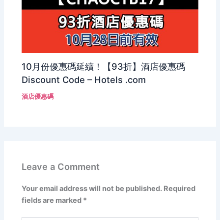
10月份優惠碼延續！【93折】酒店優惠碼
Discount Code – Hotels .com
酒店優惠碼
Leave a Comment
Your email address will not be published.
Required
fields are marked
*