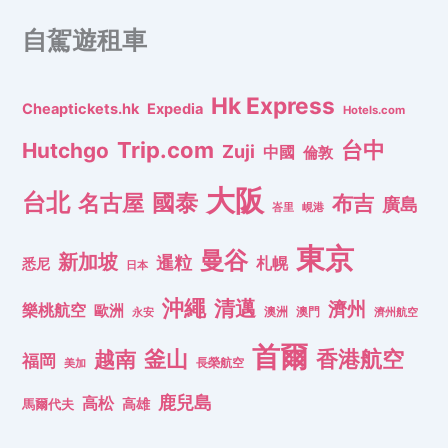
自駕遊租車
Hk Express
Cheaptickets.hk
Expedia
Hotels.com
Trip.com
台中
Hutchgo
Zuji
中國
倫敦
大阪
台北
名古屋
國泰
布吉
廣島
峇里
峴港
東京
曼谷
新加坡
暹粒
札幌
悉尼
日本
沖繩
清邁
濟州
樂桃航空
歐洲
澳洲
澳門
濟州航空
永安
首爾
釜山
香港航空
越南
福岡
長榮航空
美加
鹿兒島
高松
高雄
馬爾代夫