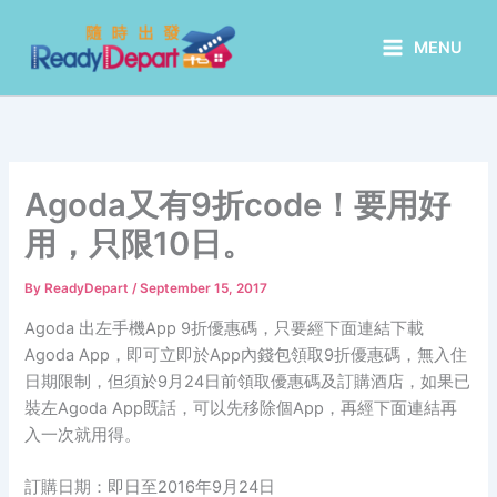
Skip
to
MENU
content
Agoda又有9折code！要用好
用，只限10日。
By
ReadyDepart
/
September 15, 2017
Agoda 出左手機App 9折優惠碼，只要經下面連結下載
Agoda App，即可立即於App內錢包領取9折優惠碼，無入住
日期限制，但須於9月24日前領取優惠碼及訂購酒店，如果已
裝左Agoda App既話，可以先移除個App，再經下面連結再
入一次就用得。
訂購日期：即日至2016年9月24日