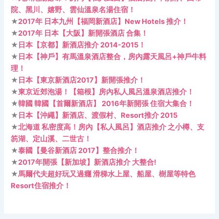
院、黑川、嬉野、雲仙溫泉名湯住宿！
★
2017年 日本九州【福岡新酒店】New Hotels 推介！
★
2017年 日本【大阪】新開張酒店 合集！
★
日本【京都】新酒店推介 2014-2015！
★
日本【神戶】有馬溫泉酒店整合，房內露天風呂+神戶牛料
理！
★
日本【東京新酒店2017】新開張推介！
★
東京近郊泡湯！【箱根】房內私人風呂溫泉酒店推介！
★
韓國 韓國【首爾新酒店】 2016年新開張 住宿大集合！
★
日本【沖繩】新酒店、渡假村、Resort推介 2015
★
北海道 私密度高！房內【私人風呂】酒店推介 之小樽、支
笏湖、定山溪、二世古！
★
泰國【曼谷新酒店 2017】整合推介！
★
2017年開張【新加坡】新酒店推介 大整合!
★
馬爾代夫超好玩又過癮 滑梯水上屋、船屋、樹屋等特色
Resort住宿推介！