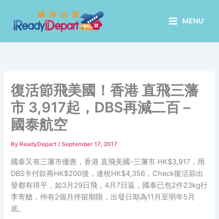
Skip
to
MENU
content
復活節飛美國！香港 直飛三藩
市 3,917起，DBS再減二百 –
國泰航空
By
ReadyDepart
/
September 17, 2017
國泰又有三藩市優惠，香港 直飛美國-三藩市 HK$3,917，用
DBS卡付款再HK$200後，連稅HK$4,356，Check復活節出
發都有得平，如3月29日飛，4月7日返，國泰已包2件23kg行
李寄艙，仲有2個月停留期限，出發日期為11月至明年5月
底。