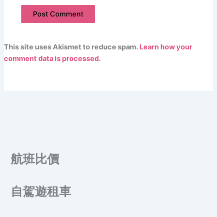
This site uses Akismet to reduce spam.
Learn how your
comment data is processed.
航班比價
自駕遊租車