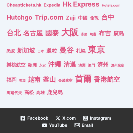
Hk Express
Cheaptickets.hk
Expedia
Hotels.com
Trip.com
台中
Hutchgo
Zuji
中國
倫敦
大阪
台北
名古屋
國泰
布吉
廣島
峇里
峴港
東京
曼谷
新加坡
暹粒
札幌
悉尼
日本
沖繩
清邁
濟州
樂桃航空
歐洲
澳洲
澳門
濟州航空
永安
首爾
釜山
香港航空
越南
福岡
長榮航空
美加
鹿兒島
高松
高雄
馬爾代夫
Facebook
X.com
Instagram
YouTube
Email