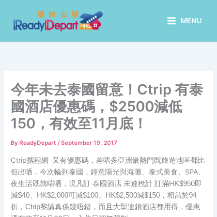
Skip
to
MENU
content
今年未去泰國留意！Ctrip 有泰
國酒店優惠碼，$2500減低
150，有效至11月底！
By
ReadyDepart
/
September 19, 2017
Ctrip攜程網 又有優惠碼，差唔多亞洲最熱門既旅遊地區都比
佢出哂，今次輪到泰國，鐘意陽光與海灘、泰式美食、SPA、
夜生活既就啱哂，現凡訂 泰國酒店 未連稅計 訂
滿HK$950即
減$40、
HK$2,000可減$100、HK$2,500減$150，相當於94
，而且大型連鎖酒店都用得，優惠
折，Ctrip黎講真係幾唔錯