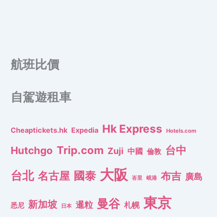
航班比價
自駕遊租車
Hk Express
Cheaptickets.hk
Expedia
Hotels.com
Trip.com
台中
Hutchgo
Zuji
中國
倫敦
大阪
台北
名古屋
國泰
布吉
廣島
峇里
峴港
東京
曼谷
新加坡
暹粒
札幌
悉尼
日本