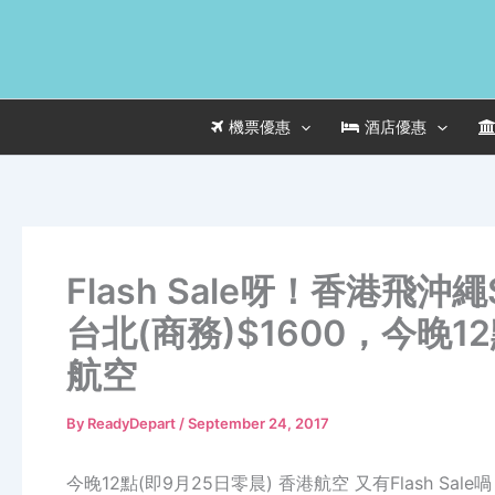
Skip
to
content
機票優惠
酒店優惠
Flash Sale呀！香港飛沖繩
台北(商務)$1600，今晚12
航空
By
ReadyDepart
/
September 24, 2017
今晚12點(即9月25日零晨) 香港航空 又有Flash Sale