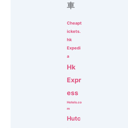
車
Cheapt
ickets.
hk
Expedi
a
Hk
Expr
ess
Hotels.co
m
Hutc