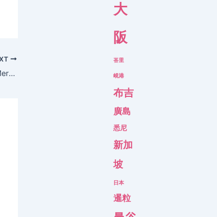
大
阪
XT
峇里
【首爾新酒店 2017】雅高集團 4間Grand Mercure、Novotel、宜必思酒店，10月同時開幕
峴港
布吉
廣島
悉尼
新加
坡
日本
暹粒