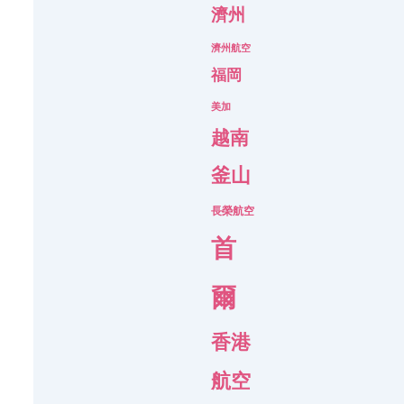
濟州
濟州航空
福岡
美加
越南
釜山
長榮航空
首
爾
香港
航空