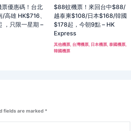
灣機票優惠碼！台北
$88蚊機票！來回台中$88/
/高雄 HK$716、
越泰柬$108/日本$168/韓國
起 ，只限一星期 –
$178起，今朝9點 – HK
Express
其他機票
,
台灣機票
,
日本機票
,
泰國機票
,
韓國機票
d fields are marked
*