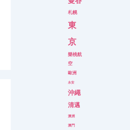
曼谷
札幌
東
京
樂桃航
空
歐洲
永安
沖繩
清邁
澳洲
澳門