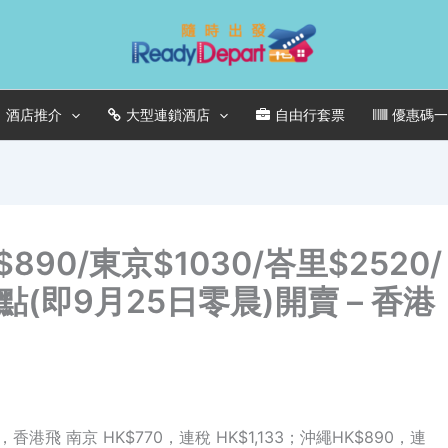
酒店推介
大型連鎖酒店
自由行套票
優惠碼
$890/東京$1030/峇里$2520/
點(即9月25日零晨)開賣 – 香港
喎，香港飛 南京 HK$770，連稅 HK$1,133；沖繩HK$890，連