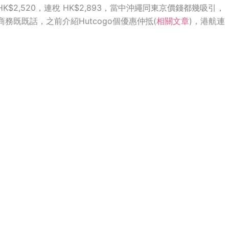
；峇里HK$2,520，連稅 HK$2,893，當中沖繩同東京價錢都幾吸引，
5，商務既既話，之前介紹Hutcogo個優惠仲抵(
相關文章
)，港航連