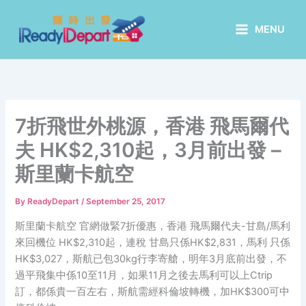
Skip
to
MENU
content
7折飛世外桃源，香港 飛馬爾代
夫 HK$2,310起，3月前出發 –
斯里蘭卡航空
By
ReadyDepart
/
September 25, 2017
斯里蘭卡航空 官網做緊7折優惠，香港 飛馬爾代夫-甘島/馬利
來回機位 HK$2,310起，連稅 甘島只係HK$2,831，馬利 只係
HK$3,027，斯航已包30kg行李寄艙，明年3月底前出發，不
過平飛集中係10至11月，如果11月之後去馬利可以上Ctrip
訂，都係貴一百左右，斯航需經科倫坡轉機，加HK$300可中