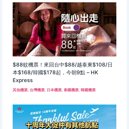
$88蚊機票！來回台中$88/越泰柬$108/日
本$168/韓國$178起，今朝9點 – HK
Express
其他機票
,
台灣機票
,
日本機票
,
泰國機票
,
韓國機票