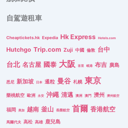
自駕遊租車
Hk Express
Cheaptickets.hk
Expedia
Hotels.com
Trip.com
台中
Hutchgo
Zuji
中國
倫敦
大阪
台北
名古屋
國泰
布吉
廣島
峇里
峴港
東京
曼谷
新加坡
暹粒
札幌
悉尼
日本
沖繩
清邁
濟州
樂桃航空
歐洲
澳洲
澳門
濟州航空
永安
首爾
釜山
香港航空
越南
福岡
長榮航空
美加
鹿兒島
高松
高雄
馬爾代夫