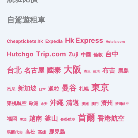
自駕遊租車
Hk Express
Cheaptickets.hk
Expedia
Hotels.com
Trip.com
台中
Hutchgo
Zuji
中國
倫敦
大阪
台北
名古屋
國泰
布吉
廣島
峇里
峴港
東京
曼谷
新加坡
暹粒
札幌
悉尼
日本
沖繩
清邁
濟州
樂桃航空
歐洲
澳洲
澳門
濟州航空
永安
首爾
釜山
香港航空
越南
福岡
長榮航空
美加
鹿兒島
高松
高雄
馬爾代夫