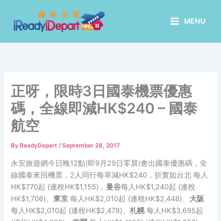
Skip
to
MENU
content
正呀，限時3日國泰機票優惠
碼，全線即減HK$240 – 國泰
航空
By
ReadyDepart
/
September 28, 2017
永安旅遊網今日晚12點(即9月29日零晨)會出國泰優惠碼，全
線國泰來回機票，2人同行每單減HK$240，折實如台北 每人
HK$770起 (連稅HK$1,155)，
曼谷
每人HK$1,240起 (連稅
HK$1,706)、
東京
每人HK$2,010起 (連稅HK$2,448)、
大阪
每人HK$2,010起 (連稅HK$2,478)、
札幌
每人HK$3,695起