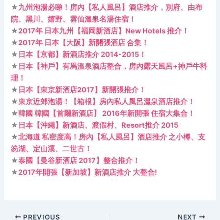
★
九州泡湯必睇！房內【私人風呂】酒店推介，別府、由布
院、黑川、嬉野、雲仙溫泉名湯住宿！
★
2017年 日本九州【福岡新酒店】New Hotels 推介！
★
2017年 日本【大阪】新開張酒店 合集！
★
日本【京都】新酒店推介 2014-2015！
★
日本【神戶】有馬溫泉酒店整合，房內露天風呂+神戶牛料
理！
★
日本【東京新酒店2017】新開張推介！
★
東京近郊泡湯！【箱根】房內私人風呂溫泉酒店推介！
★
韓國 韓國【首爾新酒店】 2016年新開張 住宿大集合！
★
日本【沖繩】新酒店、渡假村、Resort推介 2015
★
北海道 私密度高！房內【私人風呂】酒店推介 之小樽、支
笏湖、定山溪、二世古！
★
泰國【曼谷新酒店 2017】整合推介！
★
2017年開張【新加坡】新酒店推介 大整合!
PREVIOUS
NEXT