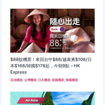
$88蚊機票！來回台中$88/越泰柬$108/日
本$168/韓國$178起，今朝9點 – HK
Express
其他機票
,
台灣機票
,
日本機票
,
泰國機票
,
韓國機票