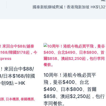
！來回台中$88/
10周年！港航今晚必買平
8/日本$168/韓國
飛，曼谷$400、台北
朝9點 – HK
$490、日本$800、首爾
$858、澳紐$2,250起，包行
機票
,
日本機票
,
泰國機票
,
李同餐飲。