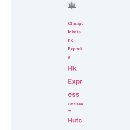
車
Cheapt
ickets.
hk
Expedi
a
Hk
Expr
ess
Hotels.co
m
Hutc