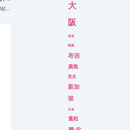
大
國泰新航獅城齊減！香港飛新加坡 HK$1,321起，3月底前出發 – 國泰/新加坡航空
阪
峇里
峴港
布吉
廣島
悉尼
新加
坡
日本
暹粒