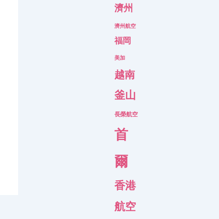
濟州
濟州航空
福岡
美加
越南
釜山
長榮航空
首
爾
香港
航空