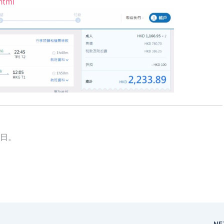
html
1日。
NE