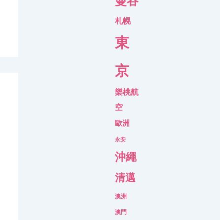
曼谷
札幌
東
京
樂桃航
空
歐洲
永安
沖繩
清邁
澳洲
澳門