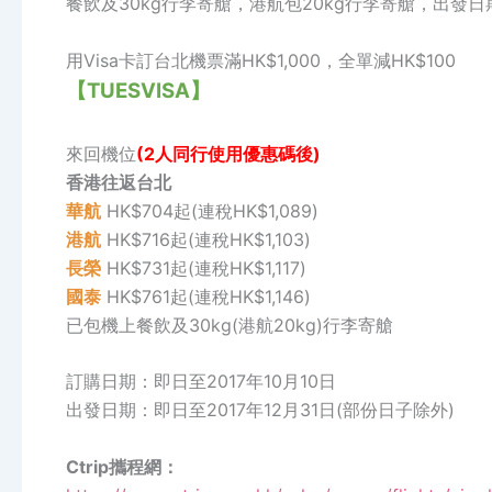
餐飲及30kg行李寄艙，港航包20kg行李寄艙，出發日
用Visa卡訂台北機票滿HK$1,000，全單減HK$100
【TUESVISA】
來回機位
(2人同行使用優惠碼後)
香港往返台北
華航
HK$704起(連稅HK$1,089)
港航
HK$716起(連稅HK$1,103)
長榮
HK$731起(連稅HK$1,117)
國泰
HK$761起(連稅HK$1,146)
已包機上餐飲及30kg(港航20kg)行李寄艙
訂購日期：即日至2017年10月10日
出發日期：即日至2017年12月31日(部份日子除外)
Ctrip攜程網：