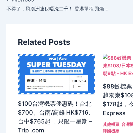
不得了，飛澳洲連稅唔洗二千！ 香港單程 飛新加坡$438、澳洲$838、馬爾代夫$1178，只限3日 – 酷航 Scoot
Related Posts
$88蚊機票
越泰柬$10
$100台灣機票優惠碼！台北
$178起，今
$700、台南/高雄 HK$716、
Express
台中$765起 ，只限一星期 –
其他機票
,
台灣
Trip .com
韓國機票