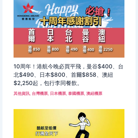
10周年！港航今晚必買平飛，曼谷$400、台
北$490、日本$800、首爾$858、澳紐
$2,250起，包行李同餐飲。
其他資訊
,
台灣機票
,
日本機票
,
泰國機票
,
澳紐機票