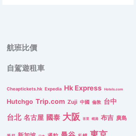
航班比價
自駕遊租車
Hk Express
Cheaptickets.hk
Expedia
Hotels.com
Trip.com
台中
Hutchgo
Zuji
中國
倫敦
大阪
台北
名古屋
國泰
布吉
廣島
峇里
峴港
東京
曼谷
新加坡
暹粒
札幌