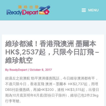
Skip
to
MENU
content
維珍都減！香港飛澳洲 墨爾本
HK$,2537起，只限今日訂飛 –
維珍航空
By
ReadyDepart
/
October 6, 2017
錯過左之前澳航 勁平澳洲優惠既話，今日維珍澳洲都有平，
不過只限今日，香港直飛 澳洲 – 墨爾本
HK$2,737起，用埋
DBS付款優惠碼，再減HK$200，連稅 HK$3,515起，出發日
期為10月底至明年6月底(部份日子除外)，維珍已包2件23kg
行李寄艙。