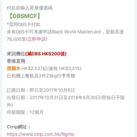
付款前輸入星展優惠碼
【DBSMCF】
*需用DBS卡付款
未有DBS卡可考慮申請Black World Mastercard，迎新高達
78,000里(
立即申請
)
來回機位
(減DBS HK$200後)
香港直飛
墨爾本
HK$2,537起(連稅 HK$3,515)
已包機上餐飲及2件23kg行李寄艙
訂購日期：即日至2017年10月6日
出發日期：2017年10月31日至2018年6月30日(部份日子除
外)
停留期限：12個月
Ctrip網址：
https://www.ctrip.com.hk/flights