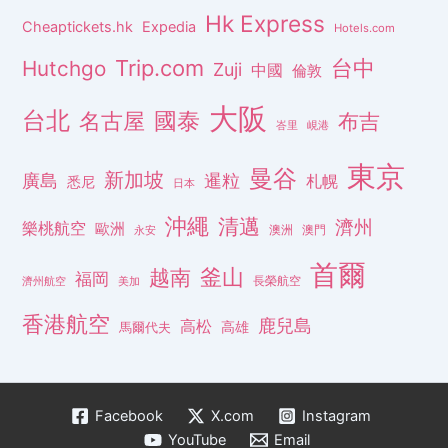
Hk Express
Cheaptickets.hk
Expedia
Hotels.com
Trip.com
台中
Hutchgo
Zuji
中國
倫敦
大阪
台北
名古屋
國泰
布吉
峇里
峴港
東京
曼谷
新加坡
廣島
暹粒
札幌
悉尼
日本
沖繩
清邁
濟州
樂桃航空
歐洲
澳洲
澳門
永安
首爾
釜山
越南
福岡
長榮航空
濟州航空
美加
香港航空
鹿兒島
高松
高雄
馬爾代夫
Facebook
X.com
Instagram
YouTube
Email