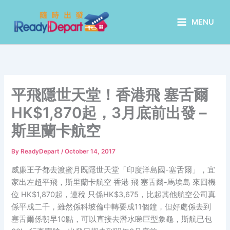
Skip
to
MENU
content
平飛隱世天堂！香港飛 塞舌爾
HK$1,870起，3月底前出發 –
斯里蘭卡航空
By
ReadyDepart
/
October 14, 2017
威廉王子都去渡蜜月既隱世天堂「印度洋島國-塞舌爾」，宜
家出左超平飛，斯里蘭卡航空 香港 飛 塞舌爾-馬埃島 來回機
位 HK$1,870起，連稅 只係HK$3,675，比起其他航空公司真
係平成二千，雖然係科坡倫中轉要成11個鐘，但好處係去到
塞舌爾係朝早10點，可以直接去潛水睇巨型象龜，斯航已包