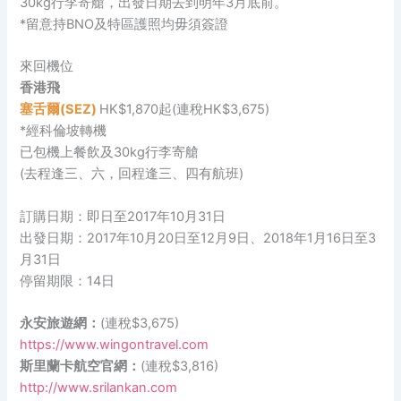
30kg行李寄艙，出發日期去到明年3月底前。
*留意持BNO及特區護照均毋須簽證
來回機位
香港飛
塞舌爾(SEZ)
HK$1,870起(連稅HK$3,675)
*經科倫坡轉機
已包機上餐飲及30kg行李寄艙
(去程逢三、六，回程逢三、四有航班)
訂購日期：即日至2017年10月31日
出發日期：2017年10月20日至12月9日、2018年1月16日至3
月31日
停留期限：14日
永安旅遊網：
(連稅$3,675)
https://www.wingontravel.com
斯里蘭卡航空官網：
(連稅$3,816)
http://www.srilankan.com