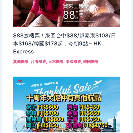
$88蚊機票！來回台中$88/越泰柬$108/日
本$168/韓國$178起，今朝9點 – HK
Express
其他機票
,
台灣機票
,
日本機票
,
泰國機票
,
韓國機票