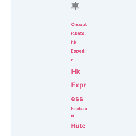
車
Cheapt
ickets.
hk
Expedi
a
Hk
Expr
ess
Hotels.co
m
Hutc