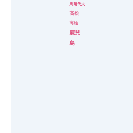
馬爾代夫
高松
高雄
鹿兒
島