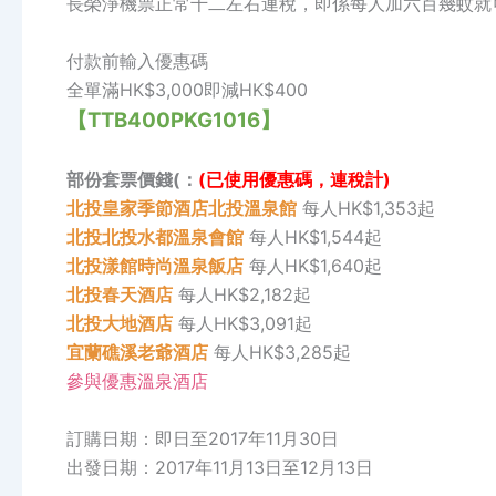
長榮淨機票正常千二左右連稅，即係每人加六百幾蚊就
付款前輸入優惠碼
全單滿HK$3,000即減HK$400
【TTB400PKG1016】
部份套票價錢(：
(已使用優惠碼，連稅計)
北投皇家季節酒店北投溫泉館
每人HK$1,353起
北投北投水都溫泉會館
每人HK$1,544起
北投漾館時尚溫泉飯店
每人HK$1,640起
北投春天酒店
每人HK$2,182起
北投大地酒店
每人HK$3,091起
宜蘭礁溪老爺酒店
每人HK$3,285起
參與優惠溫泉酒店
訂購日期：即日至2017年11月30日
出發日期：2017年11月13日至12月13日