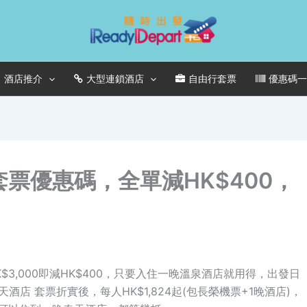
酒店推介
大型連鎖酒店
自由行套票
優惠碼
套票優惠碼，全單減HK$400，
$3,000即減HK$400，只要入住一晚溫泉酒店就用得，出發日
酒店 套票折實後，每人HK$1,824起(包長榮機票+1晚酒店)，