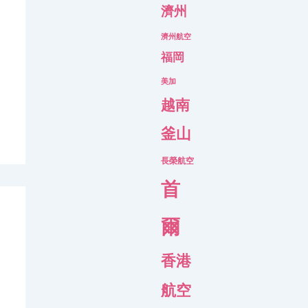
濟州
濟州航空
福岡
美加
越南
釜山
長榮航空
首
爾
香港
航空