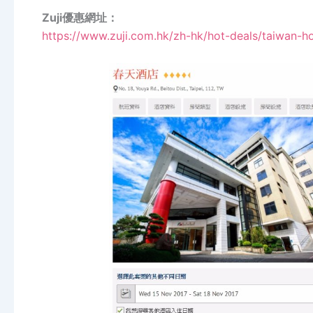
Zuji優惠網址：
https://www.zuji.com.hk/zh-hk/hot-deals/taiwan-ho