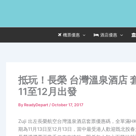
Skip
to
content
機票優惠
酒店優惠
抵玩！長榮 台灣溫泉酒店 
11至12月出發
By
ReadyDepart
/
October 17, 2017
Zuji 出左長榮航空台灣溫泉酒店套票優惠碼，全單滿HK
期為11月13日至12月13日，當中最受港人歡迎既北投春天