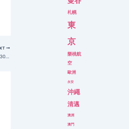
曼谷
札幌
東
京
XT
樂桃航
爆賞星期三，首爾/曼谷機票 2人同行減HK$300，今日下午1至4 – 永安旅遊
空
歐洲
永安
沖繩
清邁
澳洲
澳門