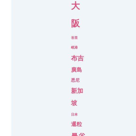
大
阪
峇里
峴港
布吉
廣島
悉尼
新加
坡
日本
暹粒