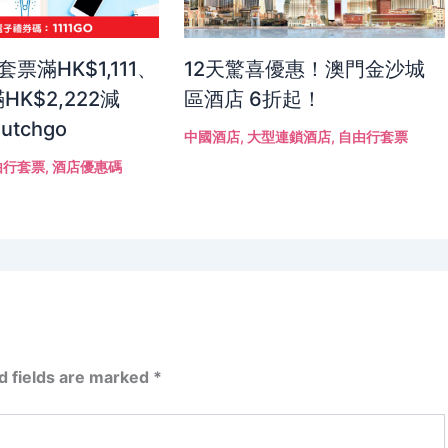
！套票滿HK$1,111、
12天驚喜優惠！澳門金沙城
HK$2,222減
區酒店 6折起！
Hutchgo
中國酒店
,
大型連鎖酒店
,
自由行套票
由行套票
,
酒店優惠碼
d fields are marked
*