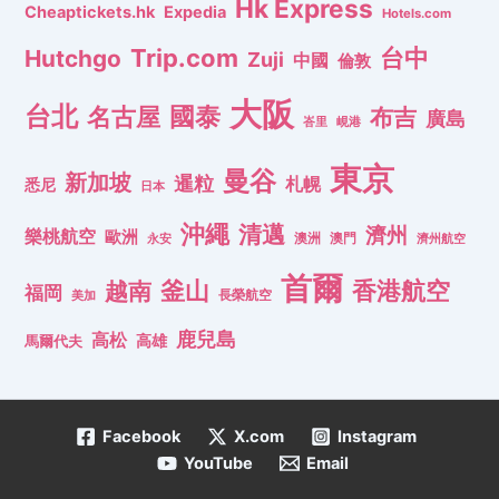
Hk Express
Cheaptickets.hk
Expedia
Hotels.com
Trip.com
台中
Hutchgo
Zuji
中國
倫敦
大阪
台北
名古屋
國泰
布吉
廣島
峇里
峴港
東京
曼谷
新加坡
暹粒
札幌
悉尼
日本
沖繩
清邁
濟州
樂桃航空
歐洲
澳洲
澳門
濟州航空
永安
首爾
釜山
香港航空
越南
福岡
長榮航空
美加
鹿兒島
高松
高雄
馬爾代夫
Facebook
X.com
Instagram
YouTube
Email