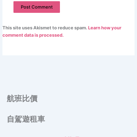
This site uses Akismet to reduce spam.
Learn how your
comment data is processed.
航班比價
自駕遊租車