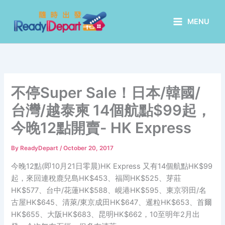
Skip
to
MENU
content
不停Super Sale！日本/韓國/
台灣/越泰柬 14個航點$99起，
今晚12點開賣- HK Express
By
ReadyDepart
/
October 20, 2017
今晚12點(即10月21日零晨)HK Express 又有14個航點HK$99
起，來回連稅鹿兒島HK$453、福岡HK$525、芽莊
HK$577、台中/花蓮HK$588、峴港HK$595、東京羽田/名
古屋HK$645、清萊/東京成田HK$647、暹粒HK$653、首爾
HK$655、大阪HK$683、昆明HK$662，10至明年2月出