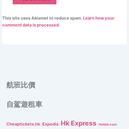
This site uses Akismet to reduce spam.
Learn how your
comment data is processed.
航班比價
自駕遊租車
Hk Express
Cheaptickets.hk
Expedia
Hotels.com