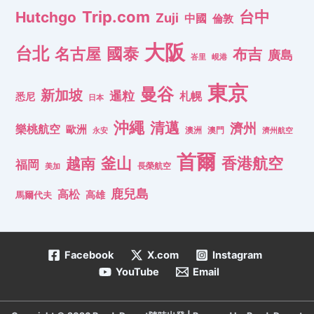
Trip.com
台中
Hutchgo
Zuji
中國
倫敦
大阪
台北
名古屋
國泰
布吉
廣島
峇里
峴港
東京
曼谷
新加坡
暹粒
札幌
悉尼
日本
沖繩
清邁
濟州
樂桃航空
歐洲
澳洲
澳門
濟州航空
永安
首爾
釜山
香港航空
越南
福岡
長榮航空
美加
鹿兒島
高松
高雄
馬爾代夫
Facebook
X.com
Instagram
YouTube
Email