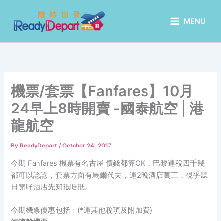
Skip
to
MENU
content
機票/套票【Fanfares】10月
24早上8時開賣 -國泰航空 | 港
龍航空
By
ReadyDepart
/
October 24, 2017
今期 Fanfares 機票有名古屋 價錢都算OK，巴黎連稅四千幾
都可以諗諗，套票方面有馬爾代夫，連2晚酒店萬三，視乎聽
日開咩酒店先知抵唔抵。
今期機票優惠包括：(*連其他稅項及附加費)