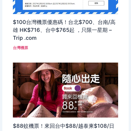
$100台灣機票優惠碼！台北$700、台南/高
雄 HK$716、台中$765起 ，只限一星期 –
Trip .com
台灣機票
$88蚊機票！來回台中$88/越泰柬$108/日