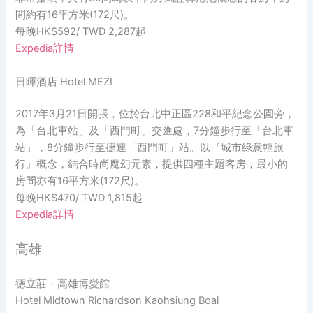
間約有16平方米(172尺)。
每晚HK$592/ TWD 2,287起
Expedia詳情
日暉酒店 Hotel MEZI
2017年3月21日開張，位於台北中正區228和平紀念公園旁，
為「台北車站」及「西門町」交匯處，7分鐘步行至「台北車
站」，8分鐘步行至捷連「西門町」站。以『城市綠意輕旅
行』概念，結合時尚魔幻元素，提供四種主題客房，最小的
房間亦有16平方米(172尺)。
每晚HK$470/ TWD 1,815起
Expedia詳情
高雄
德立莊 – 高雄博愛館
Hotel Midtown Richardson Kaohsiung Boai