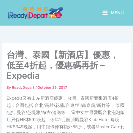
Skip
to
MENU
content
台灣、泰國【新酒店】優惠，
低至4折起，優惠碼再折 –
Expedia
By
ReadyDepart
/
October 29, 2017
Expedia又有出左新酒店優惠，台灣、泰國新開張酒店4折
起，台灣包括 台北/高雄/花蓮/台東/宜蘭/嘉義/新竹等 、泰國
包括 曼谷/芭堤雅/布吉/清邁等 ，當中女生最愛既台北泡泡飯
店只係HK$592晚起，今年2月開張既曼谷Klub Hotel 每晚
HK$349晚起，用中銀卡仲有額外85折，或者Master Card付