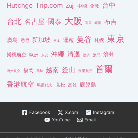
Trip.com
台中
Hutchgo
Zuji
中國
倫敦
大阪
台北
名古屋
國泰
布吉
峇里
峴港
東京
曼谷
新加坡
廣島
暹粒
札幌
悉尼
日本
沖繩
清邁
濟州
樂桃航空
歐洲
澳洲
澳門
永安
首爾
釜山
越南
福岡
長榮航空
濟州航空
美加
香港航空
鹿兒島
高松
高雄
馬爾代夫
Facebook
X.com
Instagram
YouTube
Email