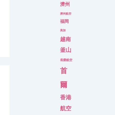
濟州
濟州航空
福岡
美加
越南
釜山
長榮航空
首
爾
香港
航空