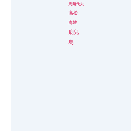
馬爾代夫
高松
高雄
鹿兒
島