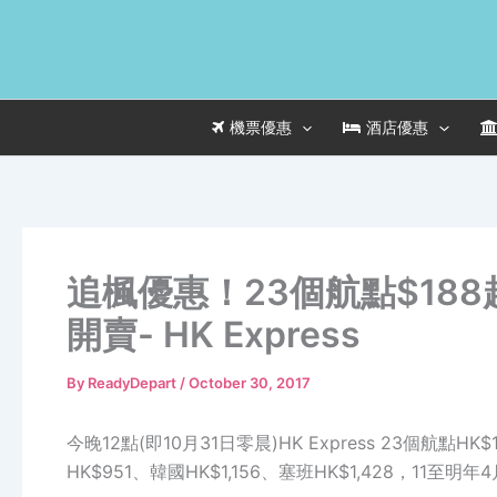
Skip
to
content
機票優惠
酒店優惠
追楓優惠！23個航點$188
開賣- HK Express
By
ReadyDepart
/
October 30, 2017
今晚12點(即10月31日零晨)HK Express 23個航點H
HK$951、韓國HK$1,156、塞班HK$1,428，11至明