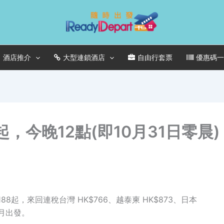
酒店推介
大型連鎖酒店
自由行套票
優惠碼
起，今晚12點(即10月31日零晨)
K$188起，來回連稅台灣 HK$766、越泰柬 HK$873、日本
年4月出發。