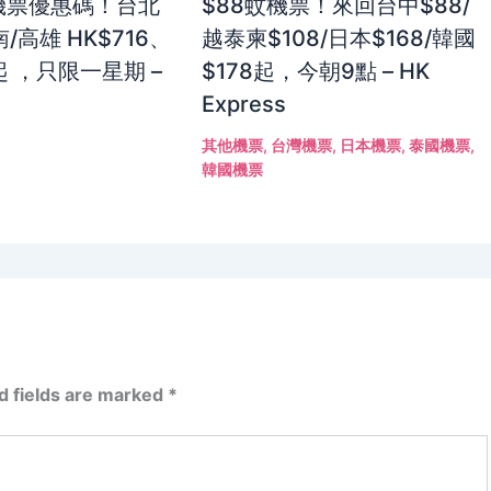
灣機票優惠碼！台北
$88蚊機票！來回台中$88/
/高雄 HK$716、
越泰柬$108/日本$168/韓國
起 ，只限一星期 –
$178起，今朝9點 – HK
Express
其他機票
,
台灣機票
,
日本機票
,
泰國機票
,
韓國機票
d fields are marked
*