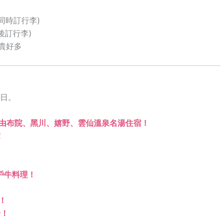
訂飛同時訂行李)
飛後訂行李)
貴好多
1日。
由布院、黑川、嬉野、雲仙溫泉名湯住宿！
！
戶牛料理！
！
合！