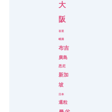
大
阪
峇里
峴港
布吉
廣島
悉尼
新加
坡
日本
暹粒