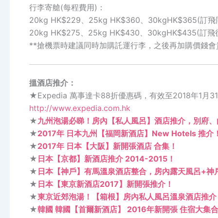
行李寄艙(每程費用)：
20kg HK$229、25kg HK$360、30kgHK$365(
20kg HK$275、25kg HK$430、30kgHK$435(訂
**搶機票時建議同時加購託運行李，之後再加購價錢會
搵酒店推介：
★Expedia 萬事達卡88折優惠碼，有效至2018年1月3
http://www.expedia.com.hk
★
九州泡湯必睇！房內【私人風呂】酒店推介，別府、
★
2017年 日本九州【福岡新酒店】New Hotels 推介
★
2017年 日本【大阪】新開張酒店 合集！
★
日本【京都】新酒店推介 2014-2015！
★
日本【神戶】有馬溫泉酒店整合，房內露天風呂+神
★
日本【東京新酒店2017】新開張推介！
★
東京近郊泡湯！【箱根】房內私人風呂溫泉酒店推介
★
韓國 韓國【首爾新酒店】 2016年新開張 住宿大集