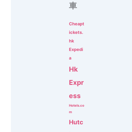
車
Cheapt
ickets.
hk
Expedi
a
Hk
Expr
ess
Hotels.co
m
Hutc