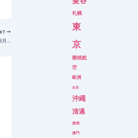
曼谷
札幌
東
XT
平過官網！香港 飛首爾 來回機位$699起，3月前出發 – 濟州航空
京
樂桃航
空
歐洲
永安
沖繩
清邁
澳洲
澳門