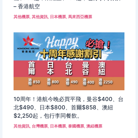
– 香港航空
其他機票
,
其他資訊
,
日本機票
,
馬來西亞機票
10周年！港航今晚必買平飛，曼谷$400、台
北$490、日本$800、首爾$858、澳紐
$2,250起，包行李同餐飲。
其他資訊
,
台灣機票
,
日本機票
,
泰國機票
,
澳紐機票