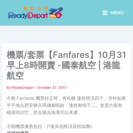
Skip
to
MENU
content
機票/套票【Fanfares】10月31
早上8時開賣 -國泰航空 | 港龍
航空
By
ReadyDepart
/
October 31, 2017
今期 Fanfares 機票好正呀，有札幌 連稅唔洗四千，另外如果
平平地去西安睇兵馬俑都唔錯，連稅都係千二。套票方面有
峴港同沙巴，想去陽光海灘可以考慮。
今期機票優惠包括：(*連其他稅項及附加費)