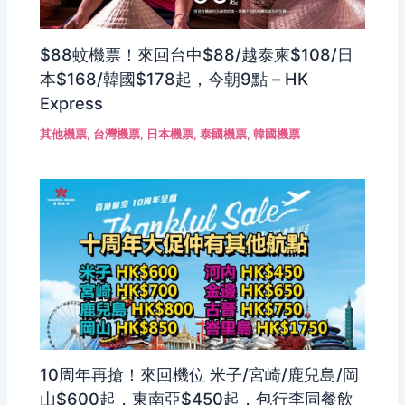
$88蚊機票！來回台中$88/越泰柬$108/日
本$168/韓國$178起，今朝9點 – HK
Express
其他機票
,
台灣機票
,
日本機票
,
泰國機票
,
韓國機票
10周年再搶！來回機位 米子/宮崎/鹿兒島/岡
山$600起，東南亞$450起，包行李同餐飲