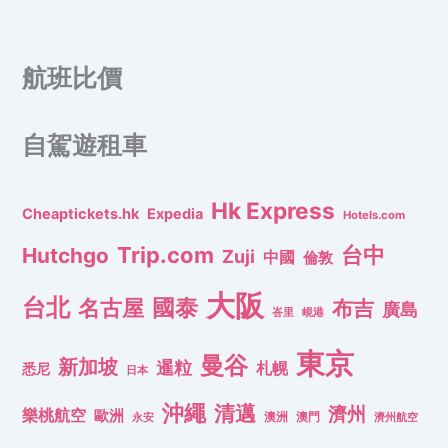
航班比價
自駕遊租車
Hk Express
Cheaptickets.hk
Expedia
Hotels.com
Trip.com
台中
Hutchgo
Zuji
中國
倫敦
大阪
台北
名古屋
國泰
布吉
廣島
峇里
峴港
東京
曼谷
新加坡
暹粒
札幌
悉尼
日本
沖繩
清邁
濟州
樂桃航空
歐洲
澳洲
澳門
濟州航空
永安