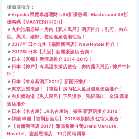
搵酒店推介：
★
Expedia 匯豐卓越理財卡85折優惠碼
|
Mastercard 88折
優惠碼【MASTERHK12H】
★
九州泡湯必睇！房內【私人風呂】酒店推介，別府、由布
院、黑川、嬉野、雲仙溫泉名湯住宿！
★
2017年 日本九州【福岡新酒店】New Hotels 推介！
★
2017年 日本【大阪】新開張酒店 合集！
★
日本【京都】新酒店推介 2014-2015！
★
日本【神戶】有馬溫泉酒店整合，房內露天風呂+神戶牛料
理！
★
日本【東京新酒店2017】新開張推介！
★
東京近郊泡湯！【箱根】房內私人風呂溫泉酒店推介！
★
白川郷泡湯【私人風呂】下呂溫泉、飛騨高山、金澤 溫泉
酒店推介
★
日本【名古屋】JR名古屋站、栄區 新酒店推介2016！
★
韓國 韓國【首爾新酒店】 2016年新開張 住宿大集合！
★
【首爾新酒店 2017】雅高集團 4間Grand Mercure、
Novotel、宜必思酒店，10月同時開幕