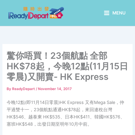
Skip
to
MENU
content
驚你唔買！23個航點 全部
HK$78起，今晚12點(11月15日
零晨)又開賣- HK Express
By
ReadyDepart
/
November 14, 2017
今晚12點(即11月14日零晨)HK Express 又有Mega Sale，仲
平過雙十一，23個航點通通HK$78起，來回連稅台灣
HK$546、越泰柬 HK$535、日本HK$411、韓國HK$576、
塞班HK$548，出發日期至明年10月中前。