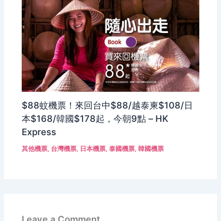
$88蚊機票！來回台中$88/越泰柬$108/日
本$168/韓國$178起，今朝9點 – HK
Express
其他機票
,
台灣機票
,
日本機票
,
泰國機票
,
韓國機票
Leave a Comment