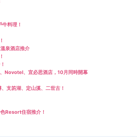
！
戶牛料理！
！
 溫泉酒店推介
！
合！
re、Novotel、宜必思酒店，10月同時開幕
樽、支笏湖、定山溪、二世古！
Resort住宿推介！