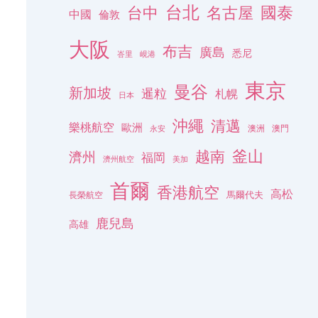
台北
名古屋
國泰
台中
中國
倫敦
大阪
布吉
廣島
悉尼
峇里
峴港
東京
曼谷
新加坡
暹粒
札幌
日本
沖繩
清邁
樂桃航空
歐洲
澳洲
澳門
永安
釜山
越南
濟州
福岡
濟州航空
美加
首爾
香港航空
高松
長榮航空
馬爾代夫
鹿兒島
高雄