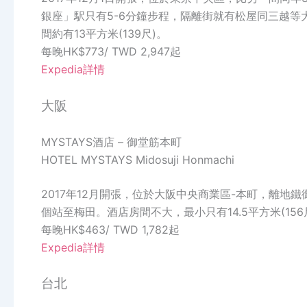
銀座」駅只有5-6分鐘步程，隔離街就有松屋同三越
間約有13平方米(139尺)。
每晚HK$773/ TWD 2,947起
Expedia詳情
大阪
MYSTAYS酒店 – 御堂筋本町
HOTEL MYSTAYS Midosuji Honmachi
2017年12月開張，位於大阪中央商業區-本町，離地
個站至梅田。酒店房間不大，最小只有14.5平方米(15
每晚HK$463/ TWD 1,782起
Expedia詳情
台北