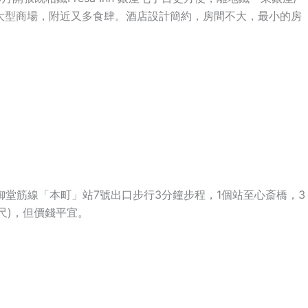
等大型商場，附近又多食肆。酒店設計簡約，房間不大，最小的房
鐵御堂筋線「本町」站7號出口步行3分鐘步程，1個站至心斎橋，3
6尺)，但價錢平宜。