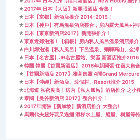
★
2017年 日本九州【福岡新酒店】New Hotels 推介
★
2017年 日本【大阪】新開張酒店 合集！
★
日本【京都】新酒店推介 2014-2015！
★
日本【神戶】有馬溫泉酒店整合，房內露天風呂+神
★
日本【東京新酒店2017】新開張推介！
★
東京近郊泡湯！【箱根】房內私人風呂溫泉酒店推介
★
白川郷泡湯【私人風呂】下呂溫泉、飛騨高山、金澤
★
日本【名古屋】JR名古屋站、栄區 新酒店推介2016
★
韓國 韓國【首爾新酒店】 2016年新開張 住宿大集
★
【首爾新酒店 2017】雅高集團 4間Grand Mercu
★
日本【沖繩】新酒店、渡假村、Resort推介 2015
★
北海道 私密度高！房內【私人風呂】酒店推介 之小
★
泰國【曼谷新酒店 2017】整合推介！
★
2017年開張【新加坡】新酒店推介 大整合!
★
馬爾代夫超好玩又過癮 滑梯水上屋、船屋、樹屋等特色