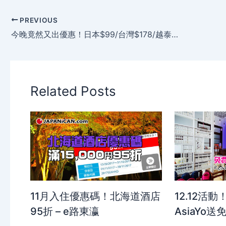
PREVIOUS
今晚竟然又出優惠！日本$99/台灣$178/越泰柬$/208起/韓國$348起，今晚(11月20日零晨)已開賣- HK Express
Related Posts
11月入住優惠碼！北海道酒店
12.12活動！
95折 – e路東瀛
AsiaYo