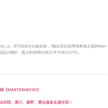
g Lo」BTS站約5分鐘步程，1個站至以熱帶雨林為主題的Rain
，房間設計簡約，最少的房間亦有22平方米(237尺)。
優惠碼【MASTERHK12H】
由布院、黑川、嬉野、雲仙溫泉名湯住宿！