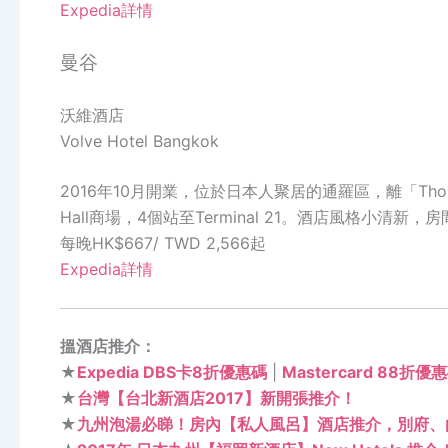
Expedia詳情
曼谷
沃維酒店
Volve Hotel Bangkok
2016年10月開業，位於日本人聚居的通羅區，離「Thon
Hall商場，4個站至Terminal 21。酒店風格小清新
每晚HK$667/ TWD 2,566起
Expedia詳情
搵酒店推介：
★
Expedia DBS卡8折優惠碼
|
Mastercard 88折
★
台灣【台北新酒店2017】新開張推介！
★
九州泡湯必睇！房內【私人風呂】酒店推介，別府、