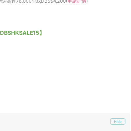
新送高達78,000里或DBS$4,200(
申請詳情
)
DBSHKSALE15】
Hide