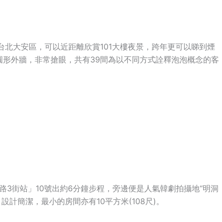
於台北大安區，可以近距離欣賞101大樓夜景，跨年更可以睇到煙
圓形外牆，非常搶眼，共有39間為以不同方式詮釋泡泡概念的客
支路3街站」10號出約6分鐘步程，旁邊便是人氣韓劇拍攝地“明洞
設計簡潔，最小的房間亦有10平方米(108尺)。