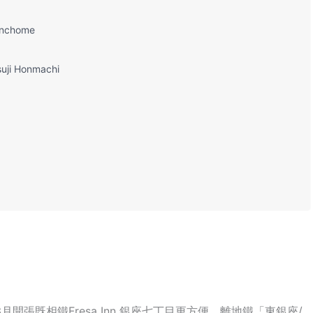
nchome
i Honmachi
月開張既相鐵Fresa Inn 銀座七丁目更方便，離地鐵「東銀座/