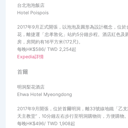
台北泡泡飯店
Hotel Poispois
2017年9月正式開張，以泡泡及圓形為設計概念，位
花，離捷運「忠孝敦化」站約5分鐘步程。酒店紅色及
房，房間約有16平方米(172尺)。
每晚HK$586/ TWD 2,254起
Expedia詳情
首爾
明洞梨花酒店
Ehwa Hotel Myeongdong
2017年9月開張，位於首爾明洞，離33號線地鐵「乙
天主教堂”，10分鐘左右步行至明洞購物街，方便購物。
每晚HK$496/ TWD 1,908起