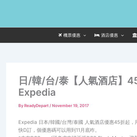
Skip
to
content
機票優惠
酒店優惠
日/韓/台/泰【人氣酒店】4
Expedia
By
ReadyDepart
/
November 19, 2017
Expedia 日本/韓國/台灣/泰國 人氣酒店優惠45
快D訂，個優惠碼可以用到11月底咋。