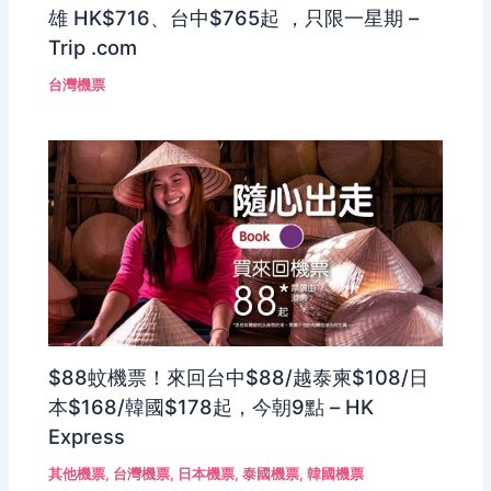
雄 HK$716、台中$765起 ，只限一星期 –
Trip .com
台灣機票
$88蚊機票！來回台中$88/越泰柬$108/日
本$168/韓國$178起，今朝9點 – HK
Express
其他機票
,
台灣機票
,
日本機票
,
泰國機票
,
韓國機票