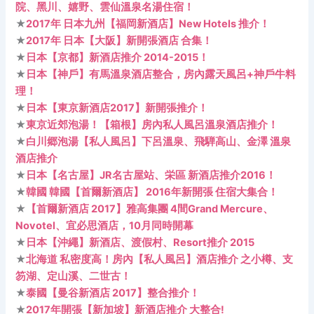
院、黑川、嬉野、雲仙溫泉名湯住宿！
★
2017年 日本九州【福岡新酒店】New Hotels 推介！
★
2017年 日本【大阪】新開張酒店 合集！
★
日本【京都】新酒店推介 2014-2015！
★
日本【神戶】有馬溫泉酒店整合，房內露天風呂+神戶牛料
理！
★
日本【東京新酒店2017】新開張推介！
★
東京近郊泡湯！【箱根】房內私人風呂溫泉酒店推介！
★
白川郷泡湯【私人風呂】下呂溫泉、飛騨高山、金澤 溫泉
酒店推介
★
日本【名古屋】JR名古屋站、栄區 新酒店推介2016！
★
韓國 韓國【首爾新酒店】 2016年新開張 住宿大集合！
★
【首爾新酒店 2017】雅高集團 4間Grand Mercure、
Novotel、宜必思酒店，10月同時開幕
★
日本【沖繩】新酒店、渡假村、Resort推介 2015
★
北海道 私密度高！房內【私人風呂】酒店推介 之小樽、支
笏湖、定山溪、二世古！
★
泰國【曼谷新酒店 2017】整合推介！
★
2017年開張【新加坡】新酒店推介 大整合!