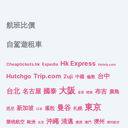
航班比價
自駕遊租車
Hk Express
Cheaptickets.hk
Expedia
Hotels.com
Trip.com
台中
Hutchgo
Zuji
中國
倫敦
大阪
台北
名古屋
國泰
布吉
廣島
峇里
峴港
東京
曼谷
新加坡
暹粒
札幌
悉尼
日本
沖繩
清邁
濟州
樂桃航空
歐洲
澳洲
澳門
濟州航空
永安