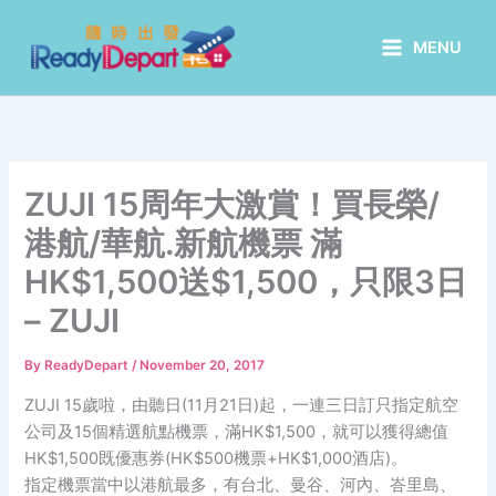
Skip
to
MENU
content
ZUJI 15周年大激賞！買長榮/
港航/華航.新航機票 滿
HK$1,500送$1,500，只限3日
– ZUJI
By
ReadyDepart
/
November 20, 2017
ZUJI 15歲啦，由聽日(11月21日)起，一連三日訂只指定航空
公司及15個精選航點機票，滿HK$1,500，就可以獲得總值
HK$1,500既優惠券(HK$500機票+HK$1,000酒店)。
指定機票當中以港航最多，有台北、曼谷、河內、峇里島、