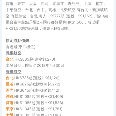
首爾、東京、大阪、沖繩、北海道、鹿兒島、上海、北京；
中華航空︰台北、台中、高雄；長榮航空 有台北；新加坡航
空 有新加坡，台北 每人HK$777起 (連稅HK$1,162)，當中如
果台泰等航點只要2人同行都好易夠HK$1,500，所以呢
HK$1,500蚊好易賺，優惠只限3日咋。
指定航點價錢：
香港飛(來回機位)
長榮航空
台北
HK$885起(連稅$1,270)
出發日期：即日至2018年4月30日
香港航空
台北
HK$735起(連稅HK$1,120)
曼谷
HK$825起(連稅HK$1,272)
河內
HK$645起(連稅HK$1,112)
沖繩
HK$1,085起(連稅HK$1,409)
首爾
HK$1,085起(連稅HK$1,538)
東京
HK$1,345起(連稅HK$1,781)
大阪
HK$1,395起(連稅HK$1,861)