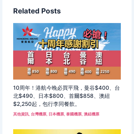
Related Posts
10周年！港航今晚必買平飛，曼谷$400、台
北$490、日本$800、首爾$858、澳紐
$2,250起，包行李同餐飲。
其他資訊
,
台灣機票
,
日本機票
,
泰國機票
,
澳紐機票