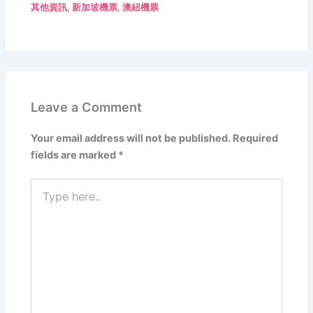
其他資訊
,
新加坡機票
,
澳紐機票
Leave a Comment
Your email address will not be published.
Required
fields are marked
*
Type
here..