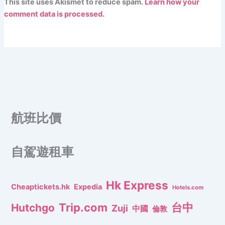
This site uses Akismet to reduce spam.
Learn how your
comment data is processed.
航班比價
自駕遊租車
Hk Express
Cheaptickets.hk
Expedia
Hotels.com
Trip.com
台中
Hutchgo
Zuji
中國
倫敦