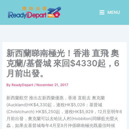
Skip
to
MENU
content
新西蘭睇南極光！香港 直飛 奧
克蘭/基督城 來回$4330起，6
月前出發。
By
ReadyDepart
/
November 21, 2017
新西蘭航空 推出左新西蘭優惠，香港 直航去 奧克蘭
(Auckland)HK$4,330起，連稅HK$5,026；基督城
(Christchurch) HK$5,250起，連稅HK$5,929，12月至明年6
月前出發，奧克蘭可以去哈比人村(Hobbiton)同睇藍光螢火
蟲，如果去基督城每年4月至9月仲係睇南極光既最佳時候