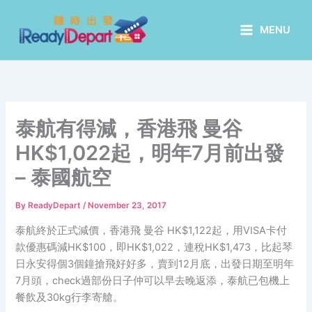
Skip
to
MENU
content
泰航有得減，香港飛 曼谷
HK$1,022起，明年7月前出發
– 泰國航空
By
ReadyDepart
/
November 23, 2017
泰航終於正式減價，香港飛 曼谷 HK$1,122起，用VISA卡付
款優惠碼減HK$100，即HK$1,022，連稅HK$1,473，比起琴
日永安得個3個鐘搶飛好好多，賣到12月底，出發日期至明年
7月頭，check過部份日子仲可以早去晚返添，泰航已包機上
餐飲及30kg行李寄艙。