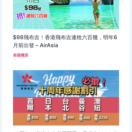
$98飛布吉！香港飛布吉連稅六百幾，明年6
月前出發 – AirAsia
泰國機票