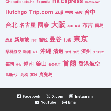
Hk Express
Cheaptickets.hk
Expedia
Hotels.com
Trip.com
台中
Hutchgo
Zuji
中國
倫敦
大阪
台北
名古屋
國泰
布吉
廣島
峇里
峴港
東京
曼谷
新加坡
暹粒
札幌
悉尼
日本
沖繩
清邁
濟州
樂桃航空
歐洲
澳洲
澳門
濟州航空
永安
首爾
釜山
香港航空
越南
福岡
長榮航空
美加
鹿兒島
高松
高雄
馬爾代夫
Facebook
X.com
Instagram
YouTube
Email