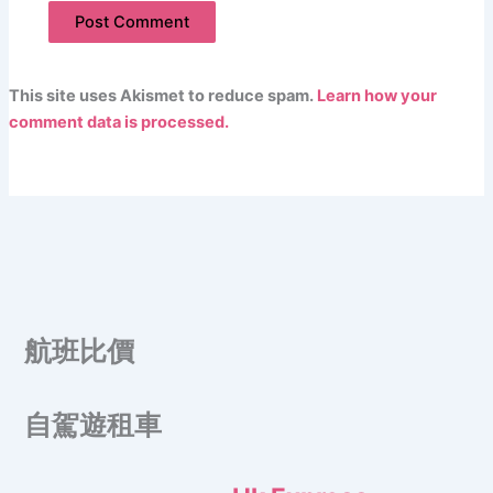
This site uses Akismet to reduce spam.
Learn how your
comment data is processed.
航班比價
自駕遊租車