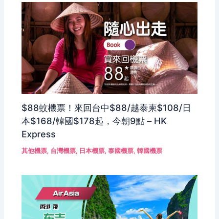
$88蚊機票！來回台中$88/越泰柬$108/日
本$168/韓國$178起，今朝9點 – HK
Express
其他機票
,
台灣機票
,
日本機票
,
泰國機票
,
韓國機票