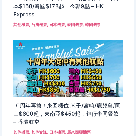
本$168/韓國$178起，今朝9點 – HK
Express
其他機票
,
台灣機票
,
日本機票
,
泰國機票
,
韓國機票
10周年再搶！來回機位 米子/宮崎/鹿兒島/岡
山$600起，東南亞$450起，包行李同餐飲
– 香港航空
其他機票
,
其他資訊
,
日本機票
,
馬來西亞機票