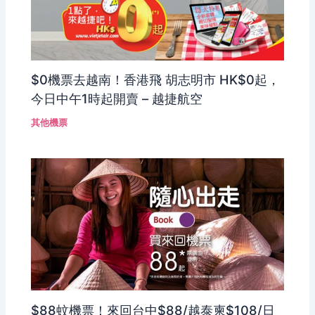
$0機票去越南！香港飛 胡志明市 HK$0起，
今日中午1時起開賣 – 越捷航空
其他機票
$88蚊機票！來回台中$88/越泰柬$108/日