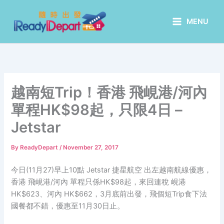
Skip
to
MENU
content
越南短Trip！香港 飛峴港/河內
單程HK$98起，只限4日 –
Jetstar
By
ReadyDepart
/
November 27, 2017
今日(11月27)早上10點 Jetstar 捷星航空 出左越南航線優惠，
香港 飛峴港/河內 單程只係HK$98起，來回連稅 峴港
HK$623、河內 HK$662，3月底前出發，飛個短Trip食下法
國餐都不錯，優惠至11月30日止。