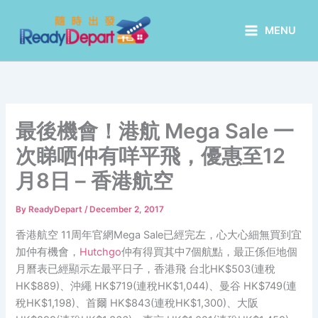
Skip
to
MENU
content
最後機會！港航 Mega Sale 一
次睇哂仲有咩平飛，優惠至12
月8日 – 香港航空
By
ReadyDepart
/
December 2, 2017
香港航空 11周年官網Mega Sale已經完左，心大心細無買到宜
加仲有機會，
Hutchgo
仲有得買其中7個航點，最正係佢地個
月曆表已經顯示左最平日子，香港飛 台北HK$503(連稅
HK$889)、沖繩 HK$719(連稅HK$1,044)、曼谷 HK$749(連
稅HK$1,198)、首爾 HK$843(連稅HK$1,300)、大阪