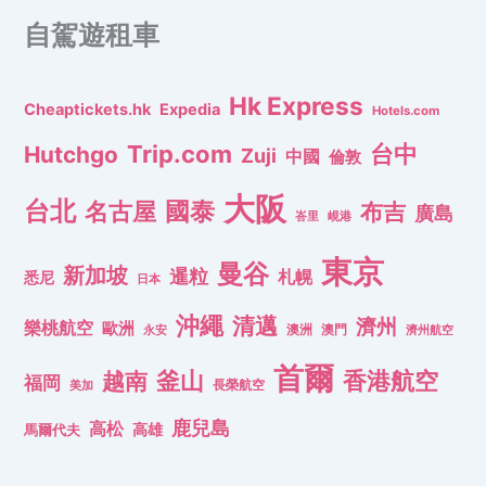
自駕遊租車
Hk Express
Cheaptickets.hk
Expedia
Hotels.com
Trip.com
台中
Hutchgo
Zuji
中國
倫敦
大阪
台北
名古屋
國泰
布吉
廣島
峇里
峴港
東京
曼谷
新加坡
暹粒
札幌
悉尼
日本
沖繩
清邁
濟州
樂桃航空
歐洲
澳洲
澳門
濟州航空
永安
首爾
釜山
香港航空
越南
福岡
長榮航空
美加
鹿兒島
高松
高雄
馬爾代夫