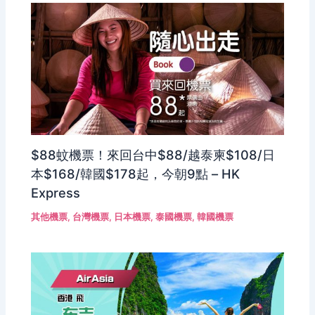
$88蚊機票！來回台中$88/越泰柬$108/日
本$168/韓國$178起，今朝9點 – HK
Express
其他機票
,
台灣機票
,
日本機票
,
泰國機票
,
韓國機票