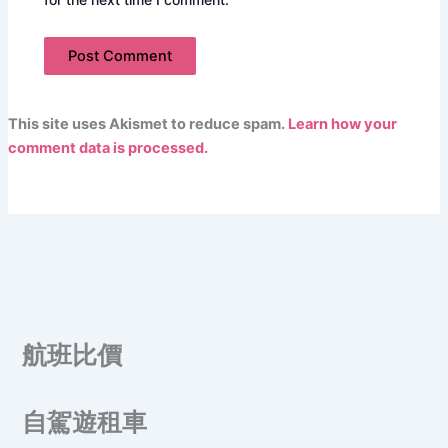
This site uses Akismet to reduce spam.
Learn how your
comment data is processed.
航班比價
自駕遊租車