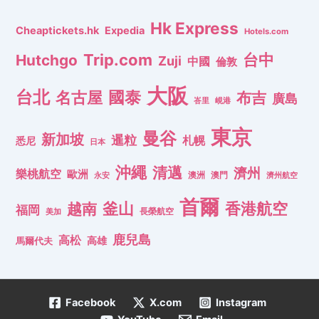
Hk Express
Cheaptickets.hk
Expedia
Hotels.com
Trip.com
台中
Hutchgo
Zuji
中國
倫敦
大阪
台北
名古屋
國泰
布吉
廣島
峇里
峴港
東京
曼谷
新加坡
暹粒
札幌
悉尼
日本
沖繩
清邁
濟州
樂桃航空
歐洲
澳洲
澳門
濟州航空
永安
首爾
釜山
香港航空
越南
福岡
長榮航空
美加
鹿兒島
高松
高雄
馬爾代夫
Facebook
X.com
Instagram