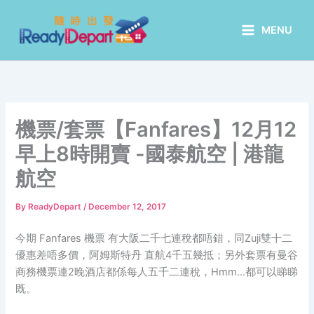
Skip
to
MENU
content
機票/套票【Fanfares】12月12
早上8時開賣 -國泰航空 | 港龍
航空
By
ReadyDepart
/
December 12, 2017
今期 Fanfares 機票 有大阪二千七連稅都唔錯，同Zuji雙十二
優惠差唔多價，阿姆斯特丹 直航4千五幾抵；另外套票有曼谷
商務機票連2晚酒店都係每人五千二連稅，Hmm…都可以睇睇
既。