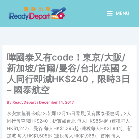
Skip
to
MENU
content
嘩國泰又有code！東京/大阪/
新加坡/首爾/曼谷/台北/英國 2
人同行即減HK$240，限時3日
– 國泰航空
By
ReadyDepart
/
December 14, 2017
永安旅遊網 今晚12時(即12月15日零晨)又有國泰優惠碼，2人
同行每單減HK$240，折實如台北 每人HK$864起 (連稅每人
HK$1,247)、曼谷 每人HK$1,395起 (連稅每人HK$1,844)、新
加坡 每人HK$1,505起 (連稅每人HK$1,968)、首爾 每人