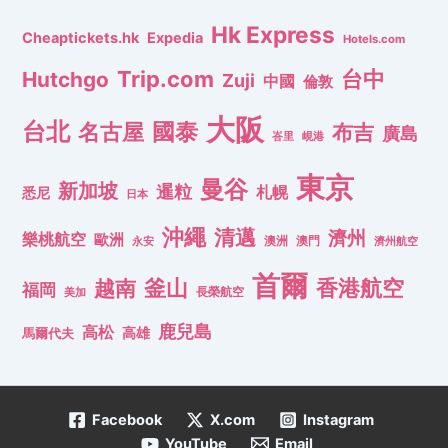
Hk Express
Cheaptickets.hk
Expedia
Hotels.com
Trip.com
台中
Hutchgo
Zuji
中國
倫敦
大阪
台北
名古屋
國泰
布吉
廣島
峇里
峴港
東京
曼谷
新加坡
暹粒
札幌
悉尼
日本
沖繩
清邁
濟州
樂桃航空
歐洲
澳洲
澳門
濟州航空
永安
首爾
釜山
香港航空
越南
福岡
長榮航空
美加
鹿兒島
高松
高雄
馬爾代夫
Facebook
X.com
Instagram
YouTube
Email