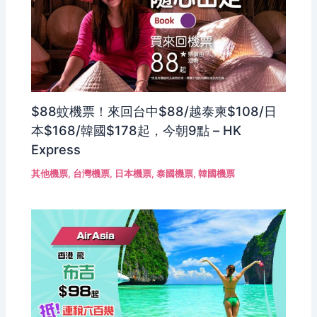
$88蚊機票！來回台中$88/越泰柬$108/日
本$168/韓國$178起，今朝9點 – HK
Express
其他機票
,
台灣機票
,
日本機票
,
泰國機票
,
韓國機票