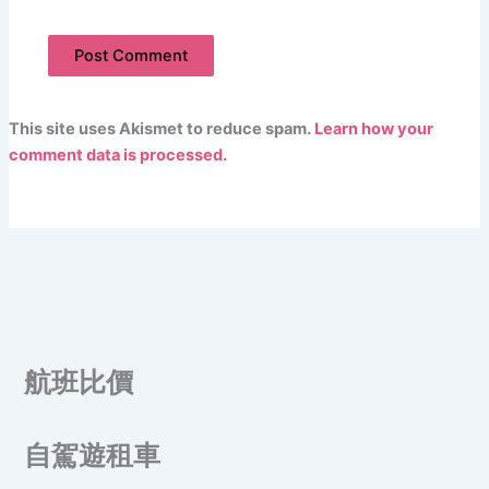
This site uses Akismet to reduce spam.
Learn how your
comment data is processed.
航班比價
自駕遊租車