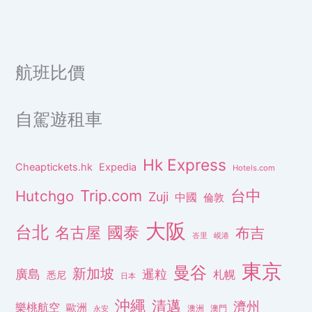
航班比價
自駕遊租車
Hk Express
Cheaptickets.hk
Expedia
Hotels.com
Trip.com
台中
Hutchgo
Zuji
中國
倫敦
大阪
台北
名古屋
國泰
布吉
峇里
峴港
東京
曼谷
新加坡
廣島
暹粒
札幌
悉尼
日本
沖繩
清邁
濟州
樂桃航空
歐洲
澳洲
澳門
永安