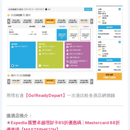
用埋右邊
【Go!ReadyDepart】
一次過比較各酒店網價錢
搵酒店推介：
★
Expedia 匯豐卓越理財卡85折優惠碼
|
Mastercard 88折
優惠碼【MASTERHK12H】