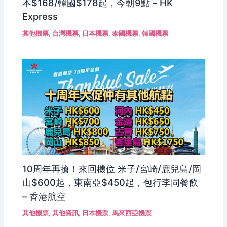
本$168/韓國$178起，今朝9點 – HK
Express
其他機票
,
台灣機票
,
日本機票
,
泰國機票
,
韓國機票
10周年再搶！來回機位 米子/宮崎/鹿兒島/岡
山$600起，東南亞$450起，包行李同餐飲
– 香港航空
其他機票
,
其他資訊
,
日本機票
,
馬來西亞機票