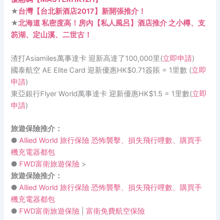
★
台灣【台北新酒店2017】新開張推介！
★
北海道 私密度高！房內【私人風呂】酒店推介 之小樽、支
笏湖、定山溪、二世古！
渣打Asiamiles萬事達卡 迎新高達了100,000里(
立即申請
)
國泰航空 AE Elite Card 迎新優惠HK$0.71簽賬 = 1里數 (
立即
申請
)
東亞銀行Flyer World萬事達卡 迎新優惠HK$1.5 = 1里數(
立即
申請
)
旅遊保險推介：
●
Allied World 旅行保險 恐怖襲擊、損失飛行哩數、購買手
機充電器都包
●
FWD富衛旅遊保險
>
旅遊保險推介：
●
Allied World 旅行保險 恐怖襲擊、損失飛行哩數、購買手
機充電器都包
●
FWD富衛旅遊保險
|
富衛免費航空保險