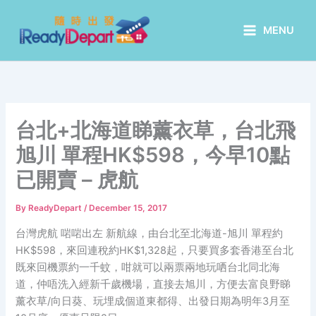
Skip
to
MENU
content
台北+北海道睇薰衣草，台北飛
旭川 單程HK$598，今早10點
已開賣 – 虎航
By
ReadyDepart
/
December 15, 2017
台灣虎航 啱啱出左 新航線，由台北至北海道-旭川 單程約
HK$598，來回連稅約HK$1,328起，只要買多套香港至台北
既來回機票約一千蚊，咁就可以兩票兩地玩哂台北同北海
道，仲唔洗入經新千歲機場，直接去旭川，方便去富良野睇
薰衣草/向日葵、玩埋成個道東都得、出發日期為明年3月至