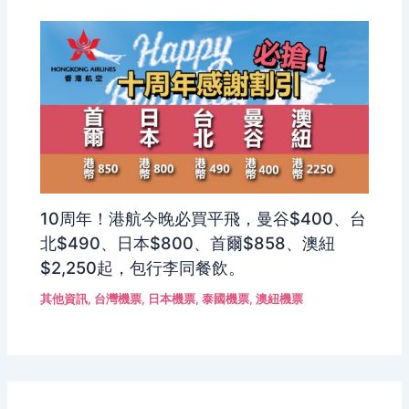
10周年！港航今晚必買平飛，曼谷$400、台
北$490、日本$800、首爾$858、澳紐
$2,250起，包行李同餐飲。
其他資訊
,
台灣機票
,
日本機票
,
泰國機票
,
澳紐機票