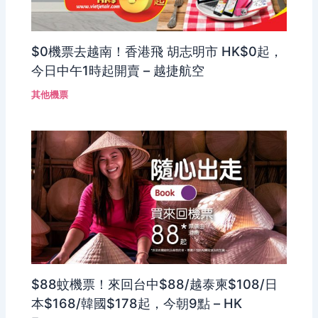
$0機票去越南！香港飛 胡志明市 HK$0起，
今日中午1時起開賣 – 越捷航空
其他機票
$88蚊機票！來回台中$88/越泰柬$108/日
本$168/韓國$178起，今朝9點 – HK