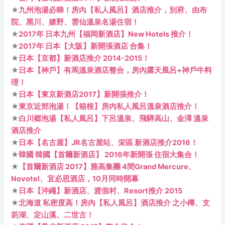
★
九州泡湯必睇！房內【私人風呂】酒店推介，別府、由布
院、黑川、嬉野、雲仙溫泉名湯住宿！
★
2017年 日本九州【福岡新酒店】New Hotels 推介！
★
2017年 日本【大阪】新開張酒店 合集！
★
日本【京都】新酒店推介 2014-2015！
★
日本【神戶】有馬溫泉酒店整合，房內露天風呂+神戶牛料
理！
★
日本【東京新酒店2017】新開張推介！
★
東京近郊泡湯！【箱根】房內私人風呂溫泉酒店推介！
★
白川郷泡湯【私人風呂】下呂溫泉、飛騨高山、金澤 溫泉
酒店推介
★
日本【名古屋】JR名古屋站、栄區 新酒店推介2016！
★
韓國 韓國【首爾新酒店】 2016年新開張 住宿大集合！
★
【首爾新酒店 2017】雅高集團 4間Grand Mercure、
Novotel、宜必思酒店，10月同時開幕
★
日本【沖繩】新酒店、渡假村、Resort推介 2015
★
北海道 私密度高！房內【私人風呂】酒店推介 之小樽、支
笏湖、定山溪、二世古！