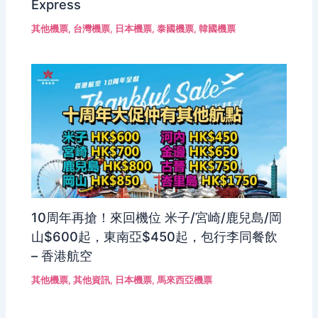
Express
其他機票
,
台灣機票
,
日本機票
,
泰國機票
,
韓國機票
10周年再搶！來回機位 米子/宮崎/鹿兒島/岡
山$600起，東南亞$450起，包行李同餐飲
– 香港航空
其他機票
,
其他資訊
,
日本機票
,
馬來西亞機票