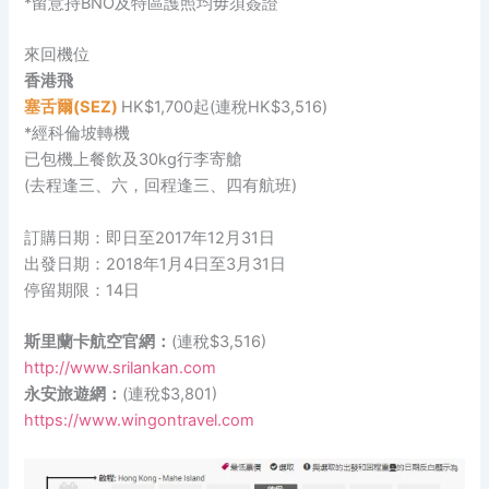
*留意持BNO及特區護照均毋須簽證
來回機位
香港飛
塞舌爾(SEZ)
HK$1,700起(連稅HK$3,516)
*經科倫坡轉機
已包機上餐飲及30kg行李寄艙
(去程逢三、六，回程逢三、四有航班)
訂購日期：即日至2017年12月31日
出發日期：2018年1月4日至3月31日
停留期限：14日
斯里蘭卡航空官網：
(連稅$3,516)
http://www.srilankan.com
永安旅遊網：
(連稅$3,801)
https://www.wingontravel.com