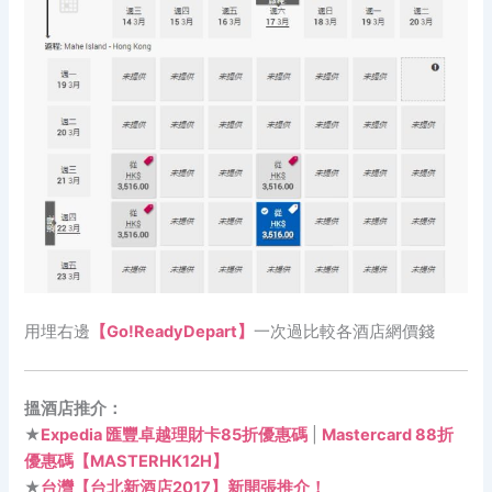
用埋右邊
【Go!ReadyDepart】
一次過比較各酒店網價錢
搵酒店推介：
★
Expedia 匯豐卓越理財卡85折優惠碼
|
Mastercard 88折
優惠碼【MASTERHK12H】
★
台灣【台北新酒店2017】新開張推介！