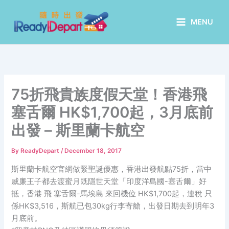
Skip
to
MENU
content
75折飛貴族度假天堂！香港飛
塞舌爾 HK$1,700起，3月底前
出發 – 斯里蘭卡航空
By
ReadyDepart
/
December 18, 2017
斯里蘭卡航空官網做緊聖誕優惠，香港出發航點75折，當中
威廉王子都去渡蜜月既隱世天堂「印度洋島國-塞舌爾」好
抵，香港 飛 塞舌爾-馬埃島 來回機位 HK$1,700起，連稅 只
係HK$3,516，斯航已包30kg行李寄艙，出發日期去到明年3
月底前。