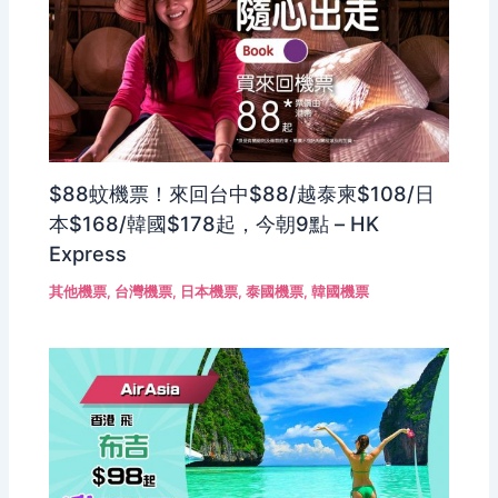
$88蚊機票！來回台中$88/越泰柬$108/日
本$168/韓國$178起，今朝9點 – HK
Express
其他機票
,
台灣機票
,
日本機票
,
泰國機票
,
韓國機票