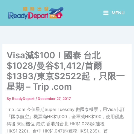
Skip
to
MENU
content
Visa減$100！國泰 台北
$1028/曼谷$1,412/首爾
$1393/東京$2522起，只限一
星期 – Trip .com
By
ReadyDepart
/
December 27, 2017
Trip .com 今個星期Super Tuesday 做國泰機票，用Visa卡訂
「國泰航空」機票滿HK$1,000，全單減HK$100，使用優惠
碼後 來回機位 港航 香港飛台北 HK$1,028起(連稅
HK$1,220)、台中 HK$1,047起(連稅HK$1,239)、首