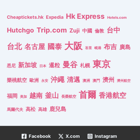
Hk Express
Cheaptickets.hk
Expedia
Hotels.com
Trip.com
台中
Hutchgo
Zuji
中國
倫敦
大阪
台北
名古屋
國泰
布吉
廣島
峇里
峴港
東京
曼谷
新加坡
暹粒
札幌
悉尼
日本
沖繩
清邁
濟州
樂桃航空
歐洲
澳洲
澳門
濟州航空
永安
首爾
釜山
香港航空
越南
福岡
長榮航空
美加
鹿兒島
高松
高雄
馬爾代夫
Facebook
X.com
Instagram