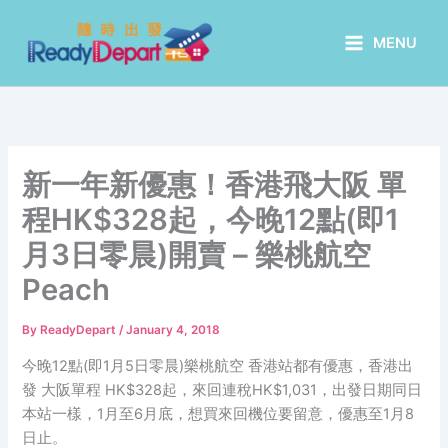
Skip
to
MENU
content
新一年新優惠！香港飛大阪 單
程HK$328起，今晚12點(即1
月3日零晨)開賣 – 樂桃航空
Peach
By
ReadyDepart
/
January 4, 2018
今晚12點(即1月5日零晨)樂桃航空 香港站都有優惠，香港出
發 大阪單程 HK$328起，來回連稅HK$1,031，出發日期同日
本站一樣，1月至6月底，想買來回機位要留意，優惠至1月8
日止。