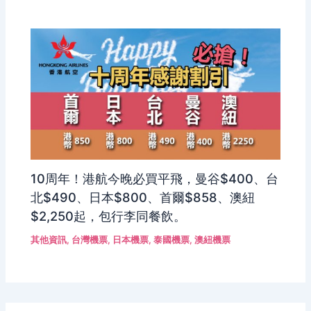
10周年！港航今晚必買平飛，曼谷$400、台
北$490、日本$800、首爾$858、澳紐
$2,250起，包行李同餐飲。
其他資訊
,
台灣機票
,
日本機票
,
泰國機票
,
澳紐機票