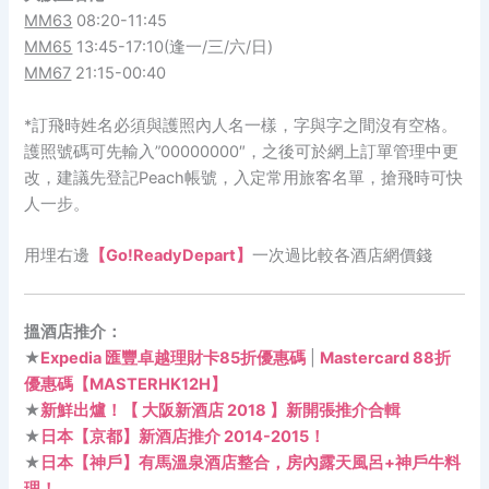
MM63
08:20-11:45
MM65
13:45-17:10(逢一/三/六/日)
MM67
21:15-00:40
*訂飛時姓名必須與護照內人名一樣，字與字之間沒有空格。
護照號碼可先輸入”00000000″，之後可於網上訂單管理中更
改，建議先登記Peach帳號，入定常用旅客名單，搶飛時可快
人一步。
用埋右邊
【Go!ReadyDepart】
一次過比較各酒店網價錢
搵酒店推介：
★
Expedia 匯豐卓越理財卡85折優惠碼
|
Mastercard 88折
優惠碼【MASTERHK12H】
★
新鮮出爐！【 大阪新酒店 2018 】新開張推介合輯
★
日本【京都】新酒店推介 2014-2015！
★
日本【神戶】有馬溫泉酒店整合，房內露天風呂+神戶牛料