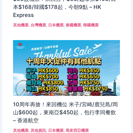
本$168/韓國$178起，今朝9點 – HK
Express
其他機票
,
台灣機票
,
日本機票
,
泰國機票
,
韓國機票
10周年再搶！來回機位 米子/宮崎/鹿兒島/岡
山$600起，東南亞$450起，包行李同餐飲
– 香港航空
其他機票
,
其他資訊
,
日本機票
,
馬來西亞機票