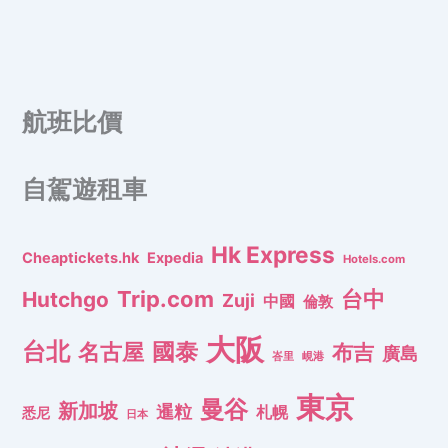
航班比價
自駕遊租車
Hk Express
Cheaptickets.hk
Expedia
Hotels.com
Trip.com
台中
Hutchgo
Zuji
中國
倫敦
大阪
台北
名古屋
國泰
布吉
廣島
峇里
峴港
東京
曼谷
新加坡
暹粒
札幌
悉尼
日本