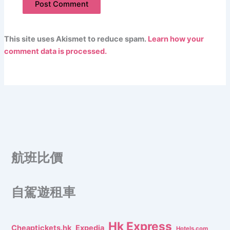
This site uses Akismet to reduce spam.
Learn how your
comment data is processed.
航班比價
自駕遊租車
Hk Express
Cheaptickets.hk
Expedia
Hotels.com