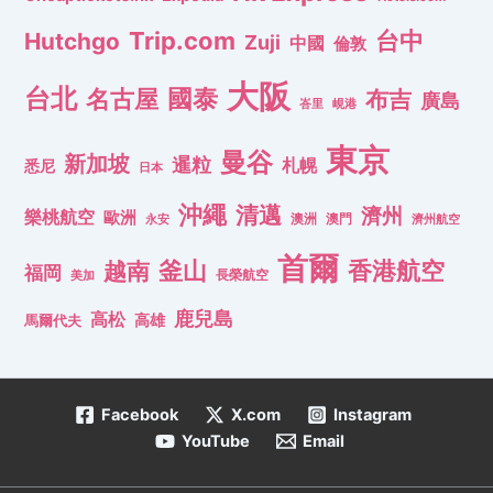
Trip.com
台中
Hutchgo
Zuji
中國
倫敦
大阪
台北
名古屋
國泰
布吉
廣島
峇里
峴港
東京
曼谷
新加坡
暹粒
札幌
悉尼
日本
沖繩
清邁
濟州
樂桃航空
歐洲
澳洲
澳門
濟州航空
永安
首爾
釜山
香港航空
越南
福岡
長榮航空
美加
鹿兒島
高松
高雄
馬爾代夫
Facebook
X.com
Instagram
YouTube
Email