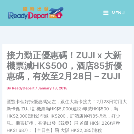
Skip
to
MENU
content
接力勁正優惠碼！ZUJI x 大新
機票減HK$500，酒店85折優
惠碼，有效至2月28日 – ZUJI
By
ReadyDepart
/
January 13, 2018
匯豐卡個好抵優惠碼完左，跟住大新卡接力！2月28日前用大
新卡係 ZUJI 訂機票滿HK$5,000(連稅)即減HK$500，滿
HK$2,000(連稅)即減HK$200，訂酒店仲有85折添，好少
見。機票折後，香港出發【韓亞】飛 首爾 HK$1,226(連稅
HK$1,687)；【全日空】飛 大阪 HK$2,085(連稅