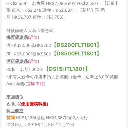
HK$2,554)、名古屋 HK$2,085(連稅 HK$2,521)；【日航】
飛 東京 HK$2,248(連稅 HK$2,687)；【新航】飛 悉
尼 HK$2,707(連稅 HK$3,786)。
付款前輸入大新卡優惠碼
機票優惠碼
(
詳情
)
【DS200FLT1801】
滿HK$2,000減HK$200
【DS500FLT1801】
滿HK$5,000減HK$500
酒店優惠碼
(
詳情
)
【DS15HTL1801】
85折，名額1,000個
*未有大新卡可考慮申請大新英航白金卡，迎新送6,000英航
Avois里數(
立即申請
)
來回機位
香港飛
(使用優惠碼後)
韓亞航空
首爾
HK$1,226(連稅 HK$1,687)*須2人同行
出發日期：2018年1月8日至2月11日