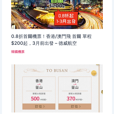
0.8折首爾機票！香港/澳門飛 首爾 單程
$200起，3月前出發 – 德威航空
韓國機票