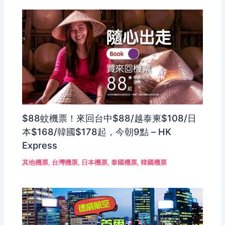
$88蚊機票！來回台中$88/越泰柬$108/日
本$168/韓國$178起，今朝9點 – HK
Express
其他機票
,
台灣機票
,
日本機票
,
泰國機票
,
韓國機票